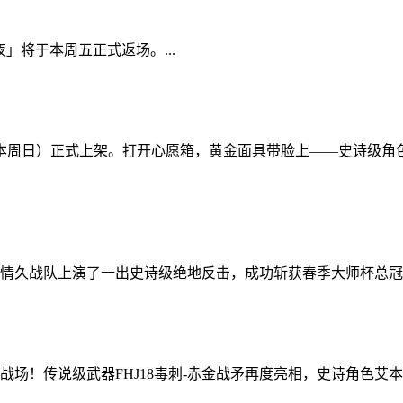
」将于本周五正式返场。...
（本周日）正式上架。打开心愿箱，黄金面具带脸上——史诗级角
情久战队上演了一出史诗级绝地反击，成功斩获春季大师杯总冠军
场！传说级武器FHJ18毒刺-赤金战矛再度亮相，史诗角色艾本