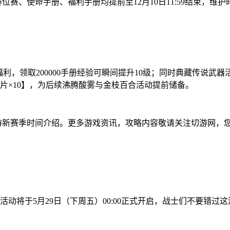
赛、使命手册、福利手册均提前至12月10日11:59结束，维护时间预
”福利，领取200000手册经验可瞬间提升10级；同时典藏传说武器
卡片×10】，为后续沸腾酸雾与金枝百合活动提前储备。
唤手游新赛季时间介绍。更多游戏资讯，攻略内容敬请关注切游网
将于5月29日（下周五）00:00正式开启，战士们不要错过这波