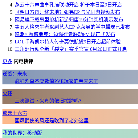
燕云十六声曲阜孔庙联动开启 将于本日至9日开启
《明日方舟：终末地》弭弗EP 与光同游视频发布
网易旗下叙事型单机新游归唐19分钟实机演示发布
第五人格求生者默剧艺人EP 克莱奥的掌中蝶现已发布
鸣潮× 赛博朋克：边缘行者联动PV 现正式发布
LOL手游凯尔特人传奇莫德凯撒9日开启超前体验
三角洲行动全新「裂变」赛季官宣 6月26日正式开启
更多
闪电快评
逆战：未来
疯狂割草不卖数值PVE玩家的春天来了
火环
三次测试下来真的依旧拉跨吗？
燕云十六声
国风武侠的风还是吹到了老外这里
我的世界：移动版