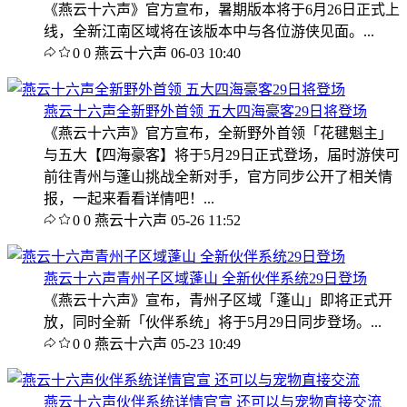
《燕云十六声》官方宣布，暑期版本将于6月26日正式上
线，全新江南区域将在该版本中与各位游侠见面。...
0
0
燕云十六声
06-03 10:40
燕云十六声全新野外首领 五大四海豪客29日将登场
《燕云十六声》官方宣布，全新野外首领「花毽魁主」
与五大【四海豪客】将于5月29日正式登场，届时游侠可
前往青州与蓬山挑战全新对手，官方同步公开了相关情
报，一起来看看详情吧！...
0
0
燕云十六声
05-26 11:52
燕云十六声青州子区域蓬山 全新伙伴系统29日登场
《燕云十六声》宣布，青州子区域「蓬山」即将正式开
放，同时全新「伙伴系统」将于5月29日同步登场。...
0
0
燕云十六声
05-23 10:49
燕云十六声伙伴系统详情官宣 还可以与宠物直接交流