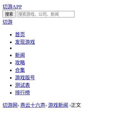
切游APP
切游
首页
发现游戏
新闻
攻略
合集
游戏版号
测试表
排行榜
切游网
›
燕云十六声
›
游戏新闻
›
正文