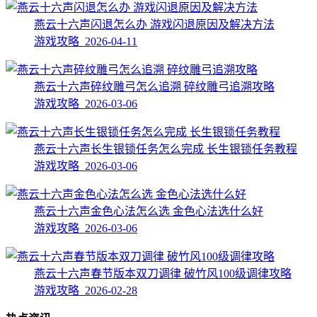
燕云十六声闪退怎么办 游戏闪退原因及解决方法
游戏攻略 2026-04-11
燕云十六声碎纹雕弓怎么追溯 碎纹雕弓追溯攻略
游戏攻略 2026-03-06
燕云十六声长生银锁任务怎么完成 长生银锁任务教程
游戏攻略 2026-03-06
燕云十六声金色心法怎么选 金色心法选什么好
游戏攻略 2026-03-06
燕云十六声春节版本双刀调律 破竹风100级调律攻略
游戏攻略 2026-02-28