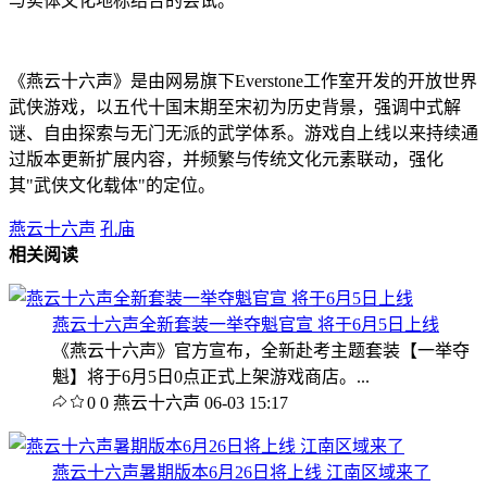
与实体文化地标结合的尝试。
《燕云十六声》是由网易旗下Everstone工作室开发的开放世界
武侠游戏，以五代十国末期至宋初为历史背景，强调中式解
谜、自由探索与无门无派的武学体系。游戏自上线以来持续通
过版本更新扩展内容，并频繁与传统文化元素联动，强化
其"武侠文化载体"的定位。
燕云十六声
孔庙
相关阅读
燕云十六声全新套装一举夺魁官宣 将于6月5日上线
《燕云十六声》官方宣布，全新赴考主题套装【一举夺
魁】将于6月5日0点正式上架游戏商店。...
0
0
燕云十六声
06-03 15:17
燕云十六声暑期版本6月26日将上线 江南区域来了