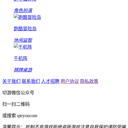
角色扮演
跑酷冒险岛
休闲益智
千机阵
棋牌桌游
关于我们
联系我们
人才招聘
用户协议
隐私政策
切游微信公众号
扫一扫二维码
或搜索 qieyoucom
温馨提示：
抵制不良游戏
拒绝盗版游戏
注意自我保护
谨防受骗