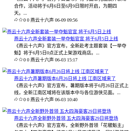
合作，活动将于6月6日至6月9日限时开启，为期四
天。...
0
0
燕云十六声
06-09 09:56
燕云十六声全新套装一举夺魁官宣 将于6月5日上线
《燕云十六声》官方宣布，全新赴考主题套装【一举夺
魁】将于6月5日0点正式上架游戏商店。...
0
0
燕云十六声
06-03 15:17
燕云十六声暑期版本6月26日将上线 江南区域来了
《燕云十六声》官方宣布，暑期版本将于6月26日正式上
线，全新江南区域将在该版本中与各位游侠见面。...
0
0
燕云十六声
06-03 10:40
燕云十六声全新野外首领 五大四海豪客29日将登场
《燕云十六声》官方宣布，全新野外首领「花毽魁主」