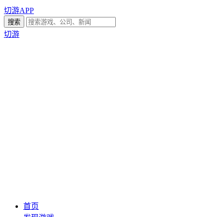
切游APP
切游
首页