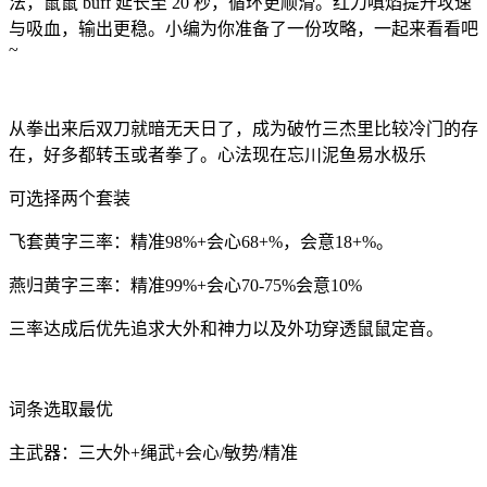
法，鼠鼠 buff 延长至 20 秒，循环更顺滑。红刀嗔焰提升攻速
与吸血，输出更稳。小编为你准备了一份攻略，一起来看看吧
~
从拳出来后双刀就暗无天日了，成为破竹三杰里比较冷门的存
在，好多都转玉或者拳了。心法现在忘川泥鱼易水极乐
可选择两个套装
飞套黄字三率：精准98%+会心68+%，会意18+%。
燕归黄字三率：精准99%+会心70-75%会意10%
三率达成后优先追求大外和神力以及外功穿透鼠鼠定音。
词条选取最优
主武器：三大外+绳武+会心/敏势/精准