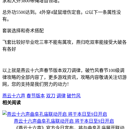
求和大外3800带绳增首领增。
总外功5500达到。4外穿4鼠鼠增伤定音。t2以下一条属性没
有。
套装选择和奇术搭配
飞套比较好毕业吃三率不能有属攻，燕归吃双率能接受大破各
有各好
以上就是燕云十六声春节版本双刀调律，破竹风春节100级调
律攻略的全部内容了，更多游戏资讯，攻略内容敬请关注切游
网，您的支持是我们努力的动力！
燕云十六声
春节版本
双刀
调律
破竹风
相关阅读
燕云十六声曲阜孔庙联动开启 将于本日至9日开启
《燕云十六声》官方今日宣布，将与曲阜孔庙展开联动