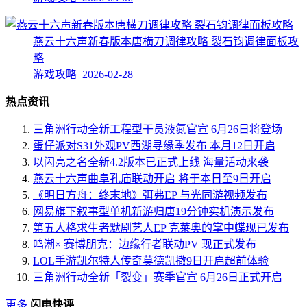
燕云十六声新春版本唐横刀调律攻略 裂石钧调律面板攻
略
游戏攻略 2026-02-28
热点资讯
三角洲行动全新工程型干员液氮官宣 6月26日将登场
蛋仔派对S31外观PV西湖寻缘季发布 本月12日开启
以闪亮之名全新4.2版本已正式上线 海量活动来袭
燕云十六声曲阜孔庙联动开启 将于本日至9日开启
《明日方舟：终末地》弭弗EP 与光同游视频发布
网易旗下叙事型单机新游归唐19分钟实机演示发布
第五人格求生者默剧艺人EP 克莱奥的掌中蝶现已发布
鸣潮× 赛博朋克：边缘行者联动PV 现正式发布
LOL手游凯尔特人传奇莫德凯撒9日开启超前体验
三角洲行动全新「裂变」赛季官宣 6月26日正式开启
更多
闪电快评