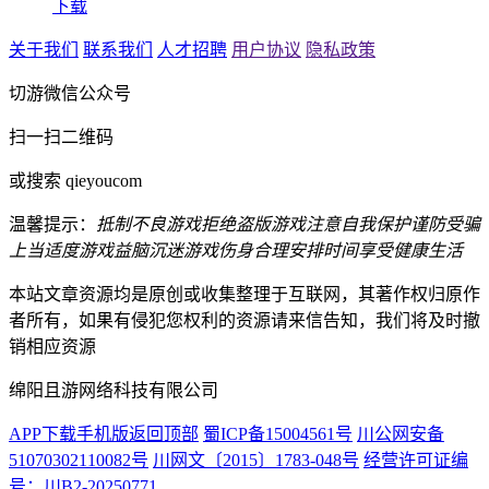
下载
关于我们
联系我们
人才招聘
用户协议
隐私政策
切游微信公众号
扫一扫二维码
或搜索 qieyoucom
温馨提示：
抵制不良游戏
拒绝盗版游戏
注意自我保护
谨防受骗
上当
适度游戏益脑
沉迷游戏伤身
合理安排时间
享受健康生活
本站文章资源均是原创或收集整理于互联网，其著作权归原作
者所有，如果有侵犯您权利的资源请来信告知，我们将及时撤
销相应资源
绵阳且游网络科技有限公司
APP下载
手机版
返回顶部
蜀ICP备15004561号
川公网安备
51070302110082号
川网文〔2015〕1783-048号
经营许可证编
号：川B2-20250771