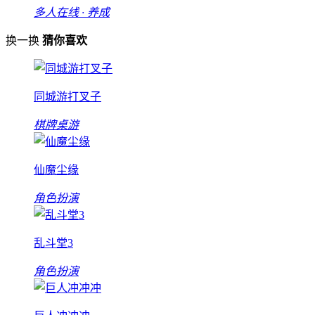
多人在线 · 养成
换一换
猜你喜欢
同城游打叉子
棋牌桌游
仙魔尘缘
角色扮演
乱斗堂3
角色扮演