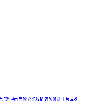
牌桌游
动作冒险
音乐舞蹈
冒险解谜
卡牌游戏