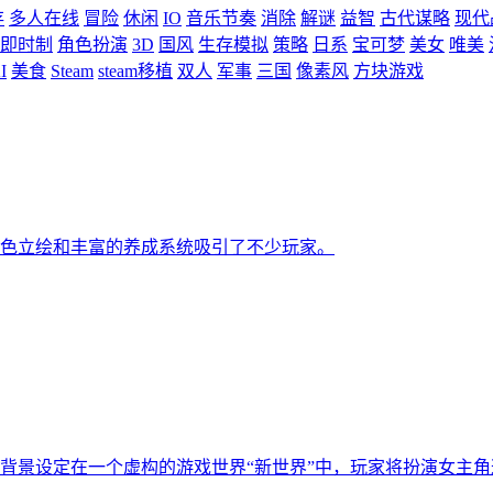
存
多人在线
冒险
休闲
IO
音乐节奏
消除
解谜
益智
古代谋略
现代
即时制
角色扮演
3D
国风
生存模拟
策略
日系
宝可梦
美女
唯美
I
美食
Steam
steam移植
双人
军事
三国
像素风
方块游戏
色立绘和丰富的养成系统吸引了不少玩家。
背景设定在一个虚构的游戏世界“新世界”中，玩家将扮演女主