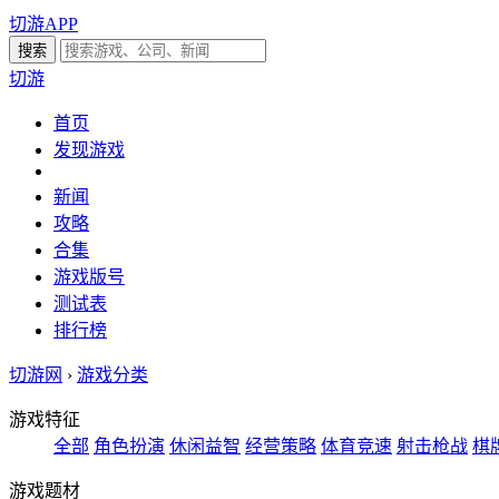
切游APP
切游
首页
发现游戏
新闻
攻略
合集
游戏版号
测试表
排行榜
切游网
›
游戏分类
游戏特征
全部
角色扮演
休闲益智
经营策略
体育竞速
射击枪战
棋
游戏题材