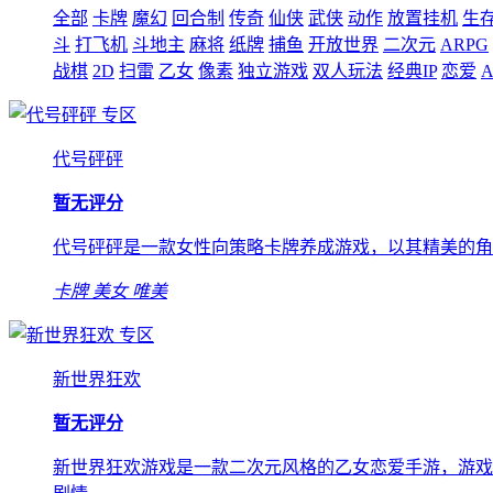
全部
卡牌
魔幻
回合制
传奇
仙侠
武侠
动作
放置挂机
生
斗
打飞机
斗地主
麻将
纸牌
捕鱼
开放世界
二次元
ARPG
战棋
2D
扫雷
乙女
像素
独立游戏
双人玩法
经典IP
恋爱
A
专区
代号砰砰
暂无评分
代号砰砰是一款女性向策略卡牌养成游戏，以其精美的角
卡牌
美女
唯美
专区
新世界狂欢
暂无评分
新世界狂欢游戏是一款二次元风格的乙女恋爱手游，游戏