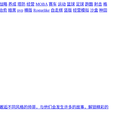
战略
养成
塔防
经营
MOBA
赛车
运动
篮球
足球
跑酷
射击
格
治愈
暗黑
pvp
横版
Roguelike
自走棋
竖版
经营模拟
沙盒
种田
角邂逅不同风格的帅哥，与他们会发生许多的故事，解锁精彩的