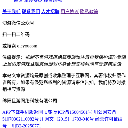
经营
生存模拟
经营模拟
关于我们
联系我们
人才招聘
用户协议
隐私政策
切游微信公众号
扫一扫二维码
或搜索 qieyoucom
温馨提示：
抵制不良游戏
拒绝盗版游戏
注意自我保护
谨防受骗
上当
适度游戏益脑
沉迷游戏伤身
合理安排时间
享受健康生活
本站文章资源均是原创或收集整理于互联网，其著作权归原作
者所有，如果有侵犯您权利的资源请来信告知，我们将及时撤
销相应资源
绵阳且游网络科技有限公司
APP下载
手机版
返回顶部
蜀ICP备15004561号
川公网安备
51070302110082号
川网文〔2015〕1783-048号
经营许可证编
号：川B2-20250771