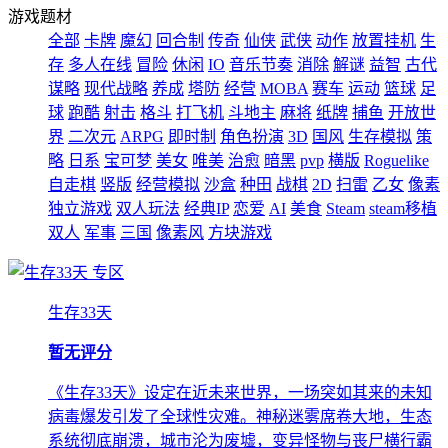
游戏题材
全部
卡牌
魔幻
回合制
传奇
仙侠
武侠
动作
放置挂机
生
存
多人在线
冒险
休闲
IO
音乐节奏
消除
解谜
益智
古代
谋略
现代战略
养成
塔防
经营
MOBA
赛车
运动
篮球
足
球
跑酷
射击
格斗
打飞机
斗地主
麻将
纸牌
捕鱼
开放世
界
二次元
ARPG
即时制
角色扮演
3D
国风
生存模拟
策
略
日系
宝可梦
美女
唯美
治愈
暗黑
pvp
横版
Roguelike
自走棋
竖版
经营模拟
沙盒
种田
战棋
2D
扫雷
乙女
像素
独立游戏
双人玩法
经典IP
恋爱
AI
美食
Steam
steam移植
双人
军事
三国
像素风
方块游戏
专区
生存33天
暂无评分
《生存33天》设定在近未来世界，一场突如其来的未知
病毒爆发引发了全球性灾难。神秘迷雾席卷大地，生态
系统彻底崩溃，城市沦为废墟，变异怪物与丧尸横行霸