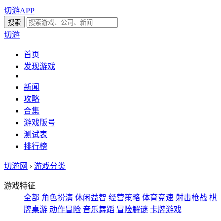
切游APP
切游
首页
发现游戏
新闻
攻略
合集
游戏版号
测试表
排行榜
切游网
›
游戏分类
游戏特征
全部
角色扮演
休闲益智
经营策略
体育竞速
射击枪战
棋
牌桌游
动作冒险
音乐舞蹈
冒险解谜
卡牌游戏