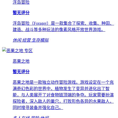
浮岛冒险
暂无评分
浮岛冒险（Forager）是一款集合了探索、收集、种田、
建造、战斗等多种玩法的像素风格开放世界游戏。
休闲
经营
生存模拟
专区
恶果之地
暂无评分
恶果之地是一款独立动作冒险游戏。游戏设定在一个充
满奇幻色彩的世界中，植物发生了变异并进化出了智
能，与人类展开了对食物链顶端的争夺。玩家需要扮演
探险者，深入敌人的巢穴，打败形色各异的水果敌人，
同时搜寻装备并强化自己。