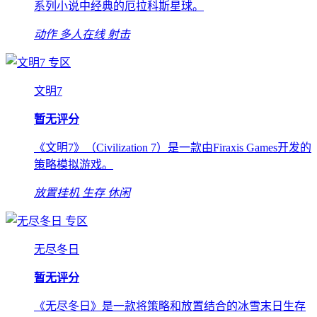
系列小说中经典的厄拉科斯星球。
动作
多人在线
射击
专区
文明7
暂无评分
《文明7》（Civilization 7）是一款由Firaxis Games开发的
策略模拟游戏。
放置挂机
生存
休闲
专区
无尽冬日
暂无评分
《无尽冬日》是一款将策略和放置结合的冰雪末日生存