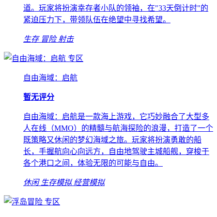
道。玩家将扮演幸存者小队的领袖，在"33天倒计时"的
紧迫压力下，带领队伍在绝望中寻找希望。
生存
冒险
射击
专区
自由海域：启航
暂无评分
自由海域：启航是一款海上游戏，它巧妙融合了大型多
人在线（MMO）的精髓与航海探险的浪漫，打造了一个
既策略又休闲的梦幻海域之旅。玩家将扮演勇敢的船
长，手握航向心向远方，自由地驾驶主城船舰，穿梭于
各个港口之间，体验无限的可能与自由。
休闲
生存模拟
经营模拟
专区