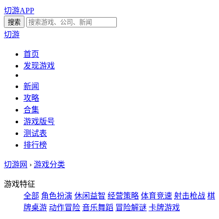
切游APP
切游
首页
发现游戏
新闻
攻略
合集
游戏版号
测试表
排行榜
切游网
›
游戏分类
游戏特征
全部
角色扮演
休闲益智
经营策略
体育竞速
射击枪战
棋
牌桌游
动作冒险
音乐舞蹈
冒险解谜
卡牌游戏