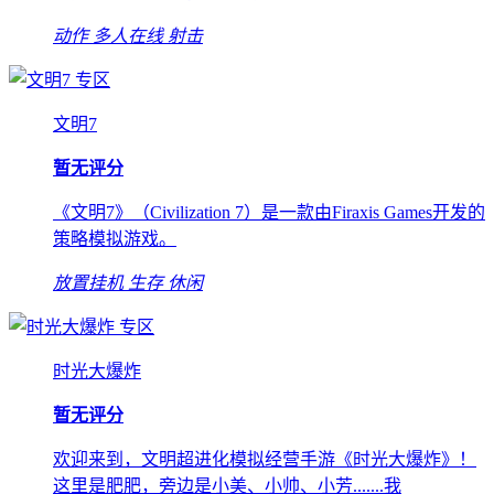
动作
多人在线
射击
专区
文明7
暂无评分
《文明7》（Civilization 7）是一款由Firaxis Games开发的
策略模拟游戏。
放置挂机
生存
休闲
专区
时光大爆炸
暂无评分
欢迎来到，文明超进化模拟经营手游《时光大爆炸》！
这里是肥肥，旁边是小美、小帅、小芳.......我