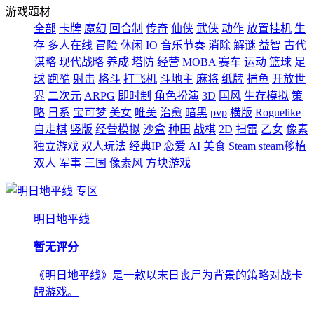
游戏题材
全部
卡牌
魔幻
回合制
传奇
仙侠
武侠
动作
放置挂机
生
存
多人在线
冒险
休闲
IO
音乐节奏
消除
解谜
益智
古代
谋略
现代战略
养成
塔防
经营
MOBA
赛车
运动
篮球
足
球
跑酷
射击
格斗
打飞机
斗地主
麻将
纸牌
捕鱼
开放世
界
二次元
ARPG
即时制
角色扮演
3D
国风
生存模拟
策
略
日系
宝可梦
美女
唯美
治愈
暗黑
pvp
横版
Roguelike
自走棋
竖版
经营模拟
沙盒
种田
战棋
2D
扫雷
乙女
像素
独立游戏
双人玩法
经典IP
恋爱
AI
美食
Steam
steam移植
双人
军事
三国
像素风
方块游戏
专区
明日地平线
暂无评分
《明日地平线》是一款以末日丧尸为背景的策略对战卡
牌游戏。