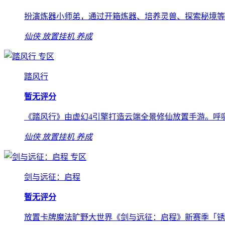
扮演炼器小师弟，通过开箱炼器、培养灵兽、探索秘境等
仙侠
放置挂机
养成
专区
踏风行
暂无评分
《踏风行》由虚幻4引擎打造云端全景修仙放置手游。呼
仙侠
放置挂机
养成
专区
剑与远征：启程
暂无评分
放置卡牌魔法旷野大世界《剑与远征：启程》新赛季「锈