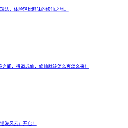
玩法，体验轻松趣味的修仙之旅。
吸之间，得道成仙，修仙就该怎么爽怎么来！
锚港风云」开启！