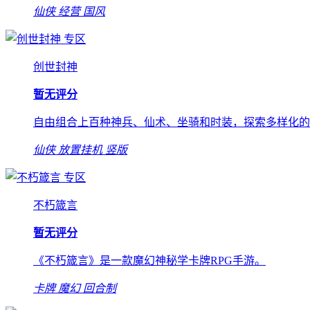
仙侠
经营
国风
专区
创世封神
暂无评分
自由组合上百种神兵、仙术、坐骑和时装，探索多样化的
仙侠
放置挂机
竖版
专区
不朽箴言
暂无评分
《不朽箴言》是一款魔幻神秘学卡牌RPG手游。
卡牌
魔幻
回合制