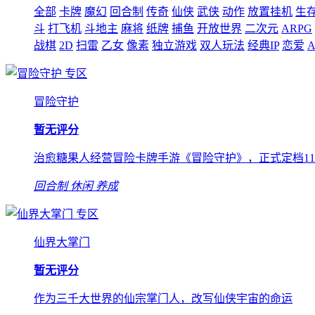
全部
卡牌
魔幻
回合制
传奇
仙侠
武侠
动作
放置挂机
生
斗
打飞机
斗地主
麻将
纸牌
捕鱼
开放世界
二次元
ARPG
战棋
2D
扫雷
乙女
像素
独立游戏
双人玩法
经典IP
恋爱
A
专区
冒险守护
暂无评分
治愈糖果人经营冒险卡牌手游《冒险守护》，正式定档11月1
回合制
休闲
养成
专区
仙界大掌门
暂无评分
作为三千大世界的仙宗掌门人，改写仙侠宇宙的命运