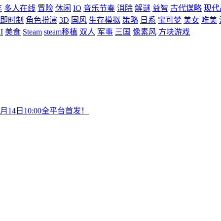
存
多人在线
冒险
休闲
IO
音乐节奏
消除
解谜
益智
古代谋略
现代
即时制
角色扮演
3D
国风
生存模拟
策略
日系
宝可梦
美女
唯美
I
美食
Steam
steam移植
双人
军事
三国
像素风
方块游戏
4日10:00全平台首发！