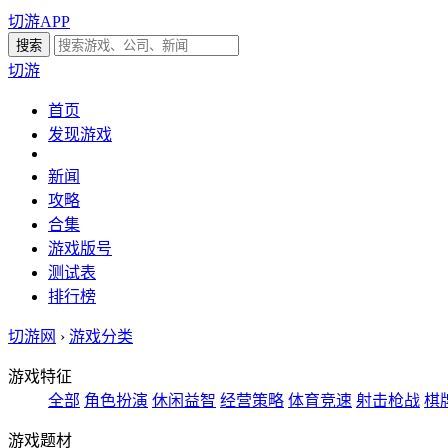
切游APP
切游
首页
发现游戏
新闻
攻略
合集
游戏版号
测试表
排行榜
切游网
›
游戏分类
游戏特征
全部
角色扮演
休闲益智
经营策略
体育竞速
射击枪战
棋
游戏题材