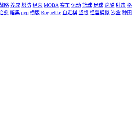
战略
养成
塔防
经营
MOBA
赛车
运动
篮球
足球
跑酷
射击
格
治愈
暗黑
pvp
横版
Roguelike
自走棋
竖版
经营模拟
沙盒
种田