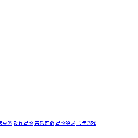
牌桌游
动作冒险
音乐舞蹈
冒险解谜
卡牌游戏