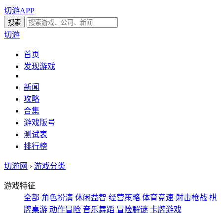
切游APP
切游
首页
发现游戏
新闻
攻略
合集
游戏版号
测试表
排行榜
切游网
›
游戏分类
游戏特征
全部
角色扮演
休闲益智
经营策略
体育竞速
射击枪战
棋
牌桌游
动作冒险
音乐舞蹈
冒险解谜
卡牌游戏