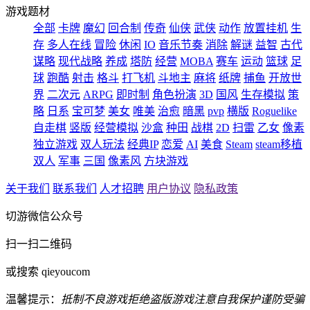
游戏题材
全部
卡牌
魔幻
回合制
传奇
仙侠
武侠
动作
放置挂机
生
存
多人在线
冒险
休闲
IO
音乐节奏
消除
解谜
益智
古代
谋略
现代战略
养成
塔防
经营
MOBA
赛车
运动
篮球
足
球
跑酷
射击
格斗
打飞机
斗地主
麻将
纸牌
捕鱼
开放世
界
二次元
ARPG
即时制
角色扮演
3D
国风
生存模拟
策
略
日系
宝可梦
美女
唯美
治愈
暗黑
pvp
横版
Roguelike
自走棋
竖版
经营模拟
沙盒
种田
战棋
2D
扫雷
乙女
像素
独立游戏
双人玩法
经典IP
恋爱
AI
美食
Steam
steam移植
双人
军事
三国
像素风
方块游戏
关于我们
联系我们
人才招聘
用户协议
隐私政策
切游微信公众号
扫一扫二维码
或搜索 qieyoucom
温馨提示：
抵制不良游戏
拒绝盗版游戏
注意自我保护
谨防受骗