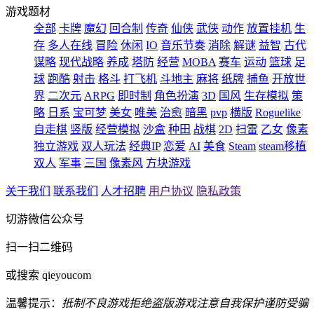
游戏题材
全部
卡牌
魔幻
回合制
传奇
仙侠
武侠
动作
放置挂机
生
存
多人在线
冒险
休闲
IO
音乐节奏
消除
解谜
益智
古代
谋略
现代战略
养成
塔防
经营
MOBA
赛车
运动
篮球
足
球
跑酷
射击
格斗
打飞机
斗地主
麻将
纸牌
捕鱼
开放世
界
二次元
ARPG
即时制
角色扮演
3D
国风
生存模拟
策
略
日系
宝可梦
美女
唯美
治愈
暗黑
pvp
横版
Roguelike
自走棋
竖版
经营模拟
沙盒
种田
战棋
2D
扫雷
乙女
像素
独立游戏
双人玩法
经典IP
恋爱
AI
美食
Steam
steam移植
双人
军事
三国
像素风
方块游戏
关于我们
联系我们
人才招聘
用户协议
隐私政策
切游微信公众号
扫一扫二维码
或搜索 qieyoucom
温馨提示：
抵制不良游戏
拒绝盗版游戏
注意自我保护
谨防受骗