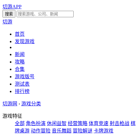
切游APP
切游
首页
发现游戏
新闻
攻略
合集
游戏版号
测试表
排行榜
切游网
›
游戏分类
游戏特征
全部
角色扮演
休闲益智
经营策略
体育竞速
射击枪战
棋
牌桌游
动作冒险
音乐舞蹈
冒险解谜
卡牌游戏