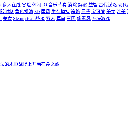
存
多人在线
冒险
休闲
IO
音乐节奏
消除
解谜
益智
古代谋略
现代
即时制
角色扮演
3D
国风
生存模拟
策略
日系
宝可梦
美女
唯美
I
美食
Steam
steam移植
双人
军事
三国
像素风
方块游戏
法的永恒战场上开启宿命之旅