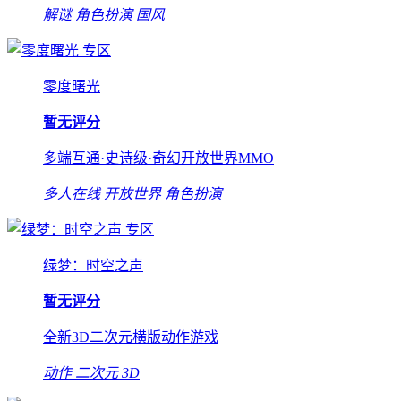
解谜
角色扮演
国风
专区
零度曙光
暂无评分
多端互通·史诗级·奇幻开放世界MMO
多人在线
开放世界
角色扮演
专区
绿梦：时空之声
暂无评分
全新3D二次元横版动作游戏
动作
二次元
3D