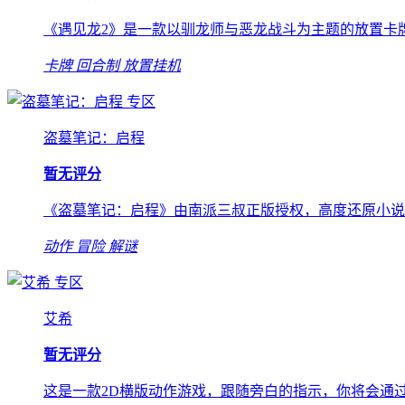
《遇见龙2》是一款以驯龙师与恶龙战斗为主题的放置卡
卡牌
回合制
放置挂机
专区
盗墓笔记：启程
暂无评分
《盗墓笔记：启程》由南派三叔正版授权，高度还原小说
动作
冒险
解谜
专区
艾希
暂无评分
这是一款2D横版动作游戏，跟随旁白的指示，你将会通过