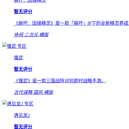
崩坏：因缘精灵
暂无评分
《崩坏：因缘精灵》是一款「崩坏」IP下的全新精灵养
休闲
二次元
横版
专区
偃武
暂无评分
《偃武》是一款三国战阵对抗即时战略手游。
古代谋略
国风
横版
专区
遇见龙2
暂无评分