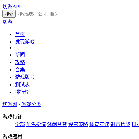
切游APP
切游
首页
发现游戏
新闻
攻略
合集
游戏版号
测试表
排行榜
切游网
›
游戏分类
游戏特征
全部
角色扮演
休闲益智
经营策略
体育竞速
射击枪战
棋
游戏题材