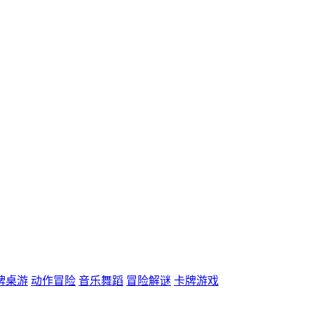
牌桌游
动作冒险
音乐舞蹈
冒险解谜
卡牌游戏