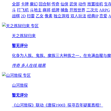
全部
卡牌
魔幻
回合制
传奇
仙侠
武侠
动作
放置挂机
生
斗
打飞机
斗地主
麻将
纸牌
捕鱼
开放世界
二次元
ARPG
战棋
2D
扫雷
乙女
像素
独立游戏
双人玩法
经典IP
恋爱
A
专区
天之炼狱归来
暂无评分
化身为人族、鬼族、魔族三大种族之一，在充满血腥与魔
传奇
多人在线
暗黑
专区
山河旅探
暂无评分
《山河旅探》联动《唐探1900》探寻百年疑案真相！