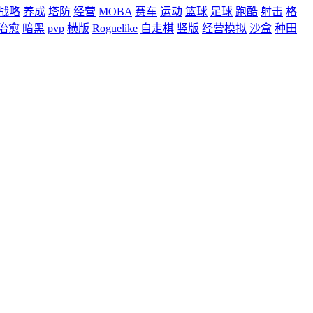
战略
养成
塔防
经营
MOBA
赛车
运动
篮球
足球
跑酷
射击
格
治愈
暗黑
pvp
横版
Roguelike
自走棋
竖版
经营模拟
沙盒
种田