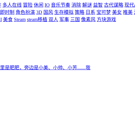
存
多人在线
冒险
休闲
IO
音乐节奏
消除
解谜
益智
古代谋略
现代
即时制
角色扮演
3D
国风
生存模拟
策略
日系
宝可梦
美女
唯美
I
美食
Steam
steam移植
双人
军事
三国
像素风
方块游戏
肥，旁边是小美、小帅、小芳.......我