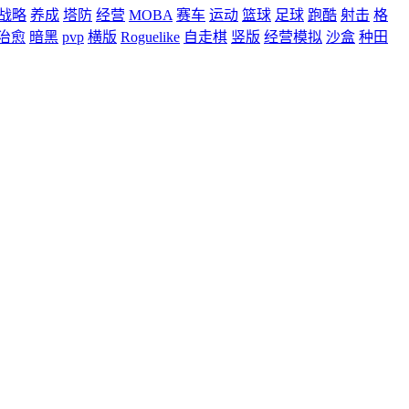
战略
养成
塔防
经营
MOBA
赛车
运动
篮球
足球
跑酷
射击
格
治愈
暗黑
pvp
横版
Roguelike
自走棋
竖版
经营模拟
沙盒
种田