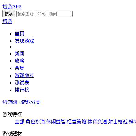
切游APP
切游
首页
发现游戏
新闻
攻略
合集
游戏版号
测试表
排行榜
切游网
›
游戏分类
游戏特征
全部
角色扮演
休闲益智
经营策略
体育竞速
射击枪战
棋
游戏题材