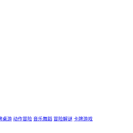
牌桌游
动作冒险
音乐舞蹈
冒险解谜
卡牌游戏