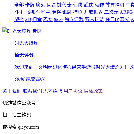
全部
卡牌
魔幻
回合制
传奇
仙侠
武侠
动作
放置挂机
生
斗
打飞机
斗地主
麻将
纸牌
捕鱼
开放世界
二次元
ARPG
战棋
2D
扫雷
乙女
像素
独立游戏
双人玩法
经典IP
恋爱
A
专区
时光大爆炸
暂无评分
欢迎来到，文明超进化模拟经营手游《时光大爆炸》！这里是肥
休闲
养成
国风
关于我们
联系我们
人才招聘
用户协议
隐私政策
切游微信公众号
扫一扫二维码
或搜索 qieyoucom