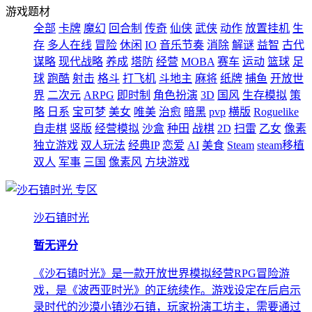
游戏题材
全部
卡牌
魔幻
回合制
传奇
仙侠
武侠
动作
放置挂机
生
存
多人在线
冒险
休闲
IO
音乐节奏
消除
解谜
益智
古代
谋略
现代战略
养成
塔防
经营
MOBA
赛车
运动
篮球
足
球
跑酷
射击
格斗
打飞机
斗地主
麻将
纸牌
捕鱼
开放世
界
二次元
ARPG
即时制
角色扮演
3D
国风
生存模拟
策
略
日系
宝可梦
美女
唯美
治愈
暗黑
pvp
横版
Roguelike
自走棋
竖版
经营模拟
沙盒
种田
战棋
2D
扫雷
乙女
像素
独立游戏
双人玩法
经典IP
恋爱
AI
美食
Steam
steam移植
双人
军事
三国
像素风
方块游戏
专区
沙石镇时光
暂无评分
《沙石镇时光》是一款开放世界模拟经营RPG冒险游
戏，是《波西亚时光》的正统续作。游戏设定在后启示
录时代的沙漠小镇沙石镇，玩家扮演工坊主，需要通过