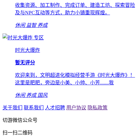
收集资源、加工制作、完成订单、建造工坊、探索冒险
及与NPC互动等方式，助力小镇重现辉煌。
休闲
益智
养成
专区
时光大爆炸
暂无评分
欢迎来到，文明超进化模拟经营手游《时光大爆炸》！
这里是肥肥，旁边是小美、小帅、小芳.......我
休闲
养成
国风
关于我们
联系我们
人才招聘
用户协议
隐私政策
切游微信公众号
扫一扫二维码