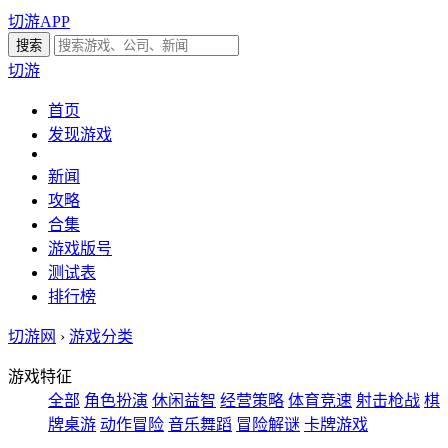
切游APP
切游
首页
发现游戏
新闻
攻略
合集
游戏版号
测试表
排行榜
切游网
›
游戏分类
游戏特征
全部
角色扮演
休闲益智
经营策略
体育竞速
射击枪战
棋
牌桌游
动作冒险
音乐舞蹈
冒险解谜
卡牌游戏