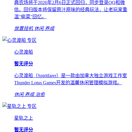
典农场将于2026年2月6日正式回归，同步登录QQ和微
信。回归版本将保留原汁原味的经典玩法，让老玩家重
温"偷菜"回忆。
放置挂机
休闲
养成
专区
心灵渡船
暂无评分
心灵渡船（Spiritfarer）是一款由加拿大独立游戏工作室
Thunder Lotus Games开发的温馨休闲管理模拟游戏。
休闲
养成
治愈
专区
星轨之上
暂无评分