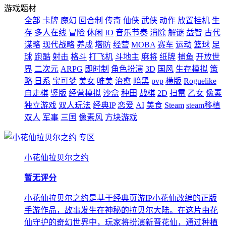
游戏题材
全部
卡牌
魔幻
回合制
传奇
仙侠
武侠
动作
放置挂机
生
存
多人在线
冒险
休闲
IO
音乐节奏
消除
解谜
益智
古代
谋略
现代战略
养成
塔防
经营
MOBA
赛车
运动
篮球
足
球
跑酷
射击
格斗
打飞机
斗地主
麻将
纸牌
捕鱼
开放世
界
二次元
ARPG
即时制
角色扮演
3D
国风
生存模拟
策
略
日系
宝可梦
美女
唯美
治愈
暗黑
pvp
横版
Roguelike
自走棋
竖版
经营模拟
沙盒
种田
战棋
2D
扫雷
乙女
像素
独立游戏
双人玩法
经典IP
恋爱
AI
美食
Steam
steam移植
双人
军事
三国
像素风
方块游戏
专区
小花仙拉贝尔之约
暂无评分
小花仙拉贝尔之约是基于经典页游IP小花仙改编的正版
手游作品，故事发生在神秘的拉贝尔大陆。在这片由花
仙守护的奇幻世界中，玩家将扮演新晋花仙，通过种植