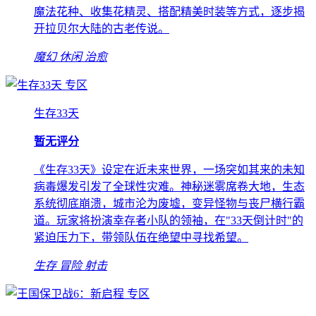
魔法花种、收集花精灵、搭配精美时装等方式，逐步揭
开拉贝尔大陆的古老传说。
魔幻
休闲
治愈
专区
生存33天
暂无评分
《生存33天》设定在近未来世界，一场突如其来的未知
病毒爆发引发了全球性灾难。神秘迷雾席卷大地，生态
系统彻底崩溃，城市沦为废墟，变异怪物与丧尸横行霸
道。玩家将扮演幸存者小队的领袖，在"33天倒计时"的
紧迫压力下，带领队伍在绝望中寻找希望。
生存
冒险
射击
专区