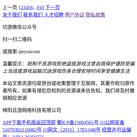
上一页
1
2
3
4
5
6
...
9
10
下一页
关于我们
联系我们
人才招聘
用户协议
隐私政策
切游微信公众号
扫一扫二维码
或搜索 qieyoucom
温馨提示：
抵制不良游戏
拒绝盗版游戏
注意自我保护
谨防受骗
上当
适度游戏益脑
沉迷游戏伤身
合理安排时间
享受健康生活
本站文章资源均是原创或收集整理于互联网，其著作权归原作
者所有，如果有侵犯您权利的资源请来信告知，我们将及时撤
销相应资源
绵阳且游网络科技有限公司
APP下载
手机版
返回顶部
蜀ICP备15004561号
川公网安备
51070302110082号
川网文〔2015〕1783-048号
经营许可证编