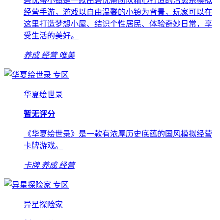
碧优蒂小镇是一款由碧优蒂团队精心打造的治愈系模拟
经营手游，游戏以自由温馨的小镇为背景，玩家可以在
这里打造梦想小屋、结识个性居民、体验奇妙日常，享
受生活的美好。
养成
经营
唯美
专区
华夏绘世录
暂无评分
《华夏绘世录》是一款有浓厚历史底蕴的国风模拟经营
卡牌游戏。
卡牌
养成
经营
专区
异星探险家