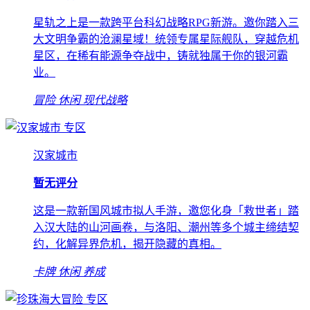
星轨之上是一款跨平台科幻战略RPG新游。邀你踏入三
大文明争霸的沧澜星域！统领专属星际舰队，穿越危机
星区，在稀有能源争夺战中，铸就独属于你的银河霸
业。
冒险
休闲
现代战略
专区
汉家城市
暂无评分
这是一款新国风城市拟人手游，邀您化身「救世者」踏
入汉大陆的山河画卷，与洛阳、潮州等多个城主缔结契
约，化解异界危机，揭开隐藏的真相。
卡牌
休闲
养成
专区