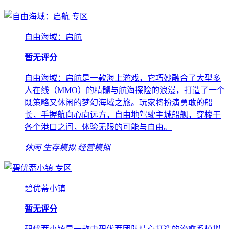
专区
自由海域：启航
暂无评分
自由海域：启航是一款海上游戏，它巧妙融合了大型多
人在线（MMO）的精髓与航海探险的浪漫，打造了一个
既策略又休闲的梦幻海域之旅。玩家将扮演勇敢的船
长，手握航向心向远方，自由地驾驶主城船舰，穿梭于
各个港口之间，体验无限的可能与自由。
休闲
生存模拟
经营模拟
专区
碧优蒂小镇
暂无评分