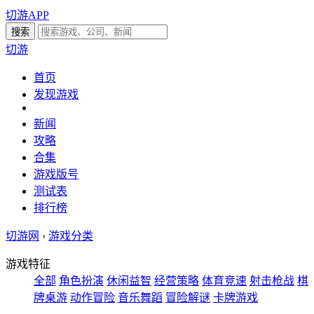
切游APP
切游
首页
发现游戏
新闻
攻略
合集
游戏版号
测试表
排行榜
切游网
›
游戏分类
游戏特征
全部
角色扮演
休闲益智
经营策略
体育竞速
射击枪战
棋
牌桌游
动作冒险
音乐舞蹈
冒险解谜
卡牌游戏