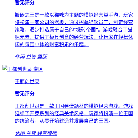
暂无评分
搬砖之王是一款以猫咪为主题的模拟经营类手游，玩家
将扮演一家公司的老板，通过招募猫咪员工，制定经营
策略，逐步打造属于自己的“搬砖帝国”。游戏融合了猫
咪元素，提供了极具创意的经营玩法，让玩家在轻松休
闲的氛围中体验财富积累的乐趣。
休闲
益智
竖版
专区
王都创世录
暂无评分
王都创世录是一款王国建造题材的模拟经营游戏。游戏
延续了开罗系列的经典美术风格，玩家将扮演一位王国
的统治者，从零开始建造并发展自己的王国。
休闲
益智
经营模拟