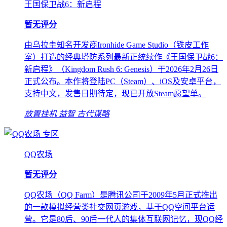
王国保卫战6：新启程
暂无评分
由乌拉圭知名开发商Ironhide Game Studio（铁皮工作
室）打造的经典塔防系列最新正统续作《王国保卫战6：
新启程》（Kingdom Rush 6: Genesis）于2026年2月26日
正式公布。本作将登陆PC（Steam）、iOS及安卓平台，
支持中文，发售日期待定，现已开放Steam愿望单。
放置挂机
益智
古代谋略
专区
QQ农场
暂无评分
QQ农场（QQ Farm）是腾讯公司于2009年5月正式推出
的一款模拟经营类社交网页游戏，基于QQ空间平台运
营。它是80后、90后一代人的集体互联网记忆，现QQ经