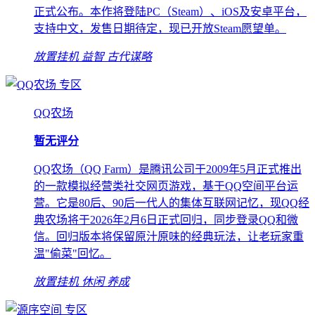
正式公布。本作将登陆PC（Steam）、iOS及安卓平台，
支持中文，发售日期待定，现已开放Steam愿望单。
放置挂机
益智
古代谋略
专区
QQ农场
暂无评分
QQ农场（QQ Farm）是腾讯公司于2009年5月正式推出
的一款模拟经营类社交网页游戏，基于QQ空间平台运
营。它是80后、90后一代人的集体互联网记忆，现QQ经
典农场将于2026年2月6日正式回归，同步登录QQ和微
信。回归版本将保留原汁原味的经典玩法，让老玩家重
温"偷菜"回忆。
放置挂机
休闲
养成
专区