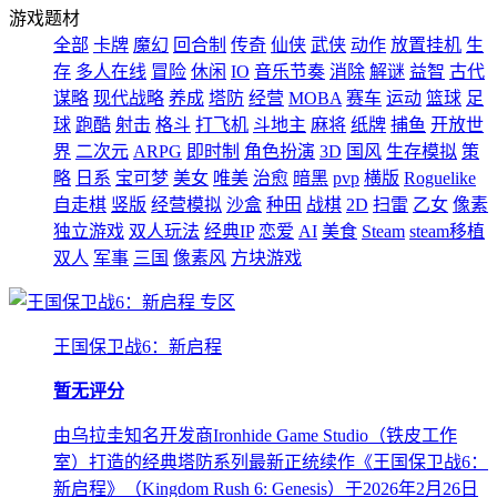
游戏题材
全部
卡牌
魔幻
回合制
传奇
仙侠
武侠
动作
放置挂机
生
存
多人在线
冒险
休闲
IO
音乐节奏
消除
解谜
益智
古代
谋略
现代战略
养成
塔防
经营
MOBA
赛车
运动
篮球
足
球
跑酷
射击
格斗
打飞机
斗地主
麻将
纸牌
捕鱼
开放世
界
二次元
ARPG
即时制
角色扮演
3D
国风
生存模拟
策
略
日系
宝可梦
美女
唯美
治愈
暗黑
pvp
横版
Roguelike
自走棋
竖版
经营模拟
沙盒
种田
战棋
2D
扫雷
乙女
像素
独立游戏
双人玩法
经典IP
恋爱
AI
美食
Steam
steam移植
双人
军事
三国
像素风
方块游戏
专区
王国保卫战6：新启程
暂无评分
由乌拉圭知名开发商Ironhide Game Studio（铁皮工作
室）打造的经典塔防系列最新正统续作《王国保卫战6：
新启程》（Kingdom Rush 6: Genesis）于2026年2月26日