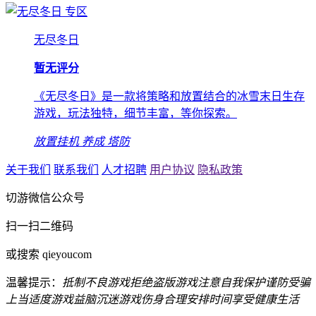
专区
无尽冬日
暂无评分
《无尽冬日》是一款将策略和放置结合的冰雪末日生存
游戏，玩法独特，细节丰富，等你探索。
放置挂机
养成
塔防
关于我们
联系我们
人才招聘
用户协议
隐私政策
切游微信公众号
扫一扫二维码
或搜索 qieyoucom
温馨提示：
抵制不良游戏
拒绝盗版游戏
注意自我保护
谨防受骗
上当
适度游戏益脑
沉迷游戏伤身
合理安排时间
享受健康生活