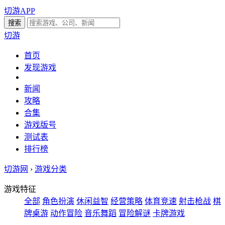
切游APP
切游
首页
发现游戏
新闻
攻略
合集
游戏版号
测试表
排行榜
切游网
›
游戏分类
游戏特征
全部
角色扮演
休闲益智
经营策略
体育竞速
射击枪战
棋
牌桌游
动作冒险
音乐舞蹈
冒险解谜
卡牌游戏