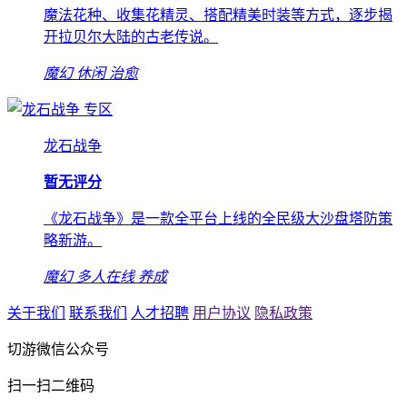
魔法花种、收集花精灵、搭配精美时装等方式，逐步揭
开拉贝尔大陆的古老传说。
魔幻
休闲
治愈
专区
龙石战争
暂无评分
《龙石战争》是一款全平台上线的全民级大沙盘塔防策
略新游。
魔幻
多人在线
养成
关于我们
联系我们
人才招聘
用户协议
隐私政策
切游微信公众号
扫一扫二维码