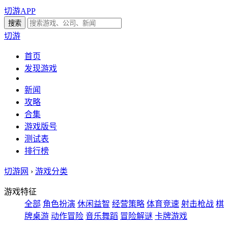
切游APP
切游
首页
发现游戏
新闻
攻略
合集
游戏版号
测试表
排行榜
切游网
›
游戏分类
游戏特征
全部
角色扮演
休闲益智
经营策略
体育竞速
射击枪战
棋
牌桌游
动作冒险
音乐舞蹈
冒险解谜
卡牌游戏