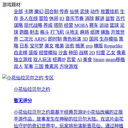
游戏题材
全部
卡牌
魔幻
回合制
传奇
仙侠
武侠
动作
放置挂机
生
存
多人在线
冒险
休闲
IO
音乐节奏
消除
解谜
益智
古代
谋略
现代战略
养成
塔防
经营
MOBA
赛车
运动
篮球
足
球
跑酷
射击
格斗
打飞机
斗地主
麻将
纸牌
捕鱼
开放世
界
二次元
ARPG
即时制
角色扮演
3D
国风
生存模拟
策
略
日系
宝可梦
美女
唯美
治愈
暗黑
pvp
横版
Roguelike
自走棋
竖版
经营模拟
沙盒
种田
战棋
2D
扫雷
乙女
像素
独立游戏
双人玩法
经典IP
恋爱
AI
美食
Steam
steam移植
双人
军事
三国
像素风
方块游戏
专区
小花仙拉贝尔之约
暂无评分
小花仙拉贝尔之约是基于经典页游IP小花仙改编的正版
手游作品，故事发生在神秘的拉贝尔大陆。在这片由花
仙守护的奇幻世界中，玩家将扮演新晋花仙，通过种植