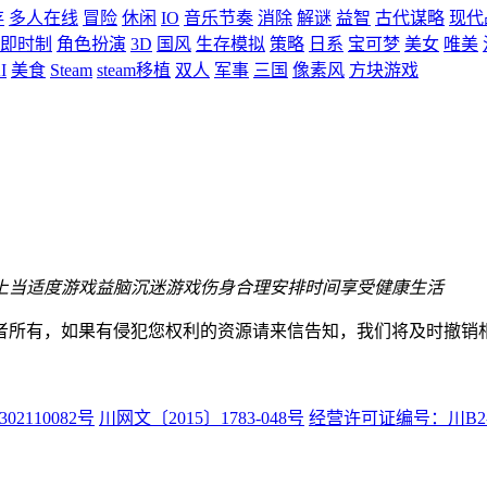
存
多人在线
冒险
休闲
IO
音乐节奏
消除
解谜
益智
古代谋略
现代
即时制
角色扮演
3D
国风
生存模拟
策略
日系
宝可梦
美女
唯美
I
美食
Steam
steam移植
双人
军事
三国
像素风
方块游戏
上当
适度游戏益脑
沉迷游戏伤身
合理安排时间
享受健康生活
者所有，如果有侵犯您权利的资源请来信告知，我们将及时撤销
02110082号
川网文〔2015〕1783-048号
经营许可证编号：川B2-20