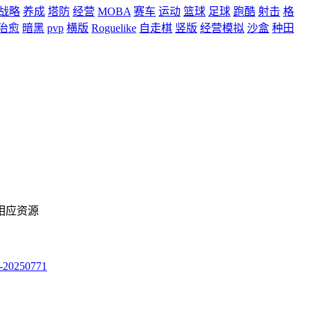
战略
养成
塔防
经营
MOBA
赛车
运动
篮球
足球
跑酷
射击
格
治愈
暗黑
pvp
横版
Roguelike
自走棋
竖版
经营模拟
沙盒
种田
相应资源
250771