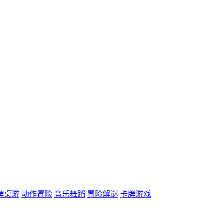
牌桌游
动作冒险
音乐舞蹈
冒险解谜
卡牌游戏