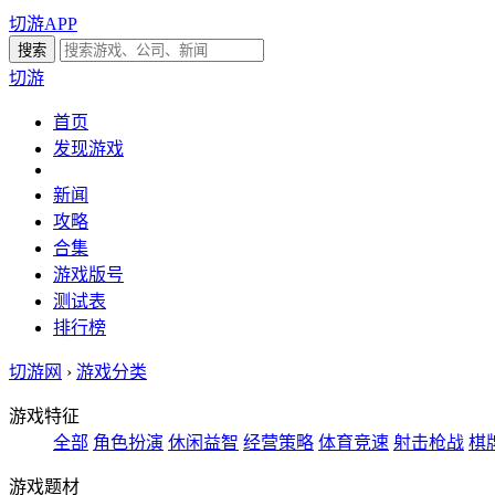
切游APP
切游
首页
发现游戏
新闻
攻略
合集
游戏版号
测试表
排行榜
切游网
›
游戏分类
游戏特征
全部
角色扮演
休闲益智
经营策略
体育竞速
射击枪战
棋
游戏题材