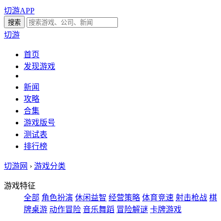
切游APP
切游
首页
发现游戏
新闻
攻略
合集
游戏版号
测试表
排行榜
切游网
›
游戏分类
游戏特征
全部
角色扮演
休闲益智
经营策略
体育竞速
射击枪战
棋
牌桌游
动作冒险
音乐舞蹈
冒险解谜
卡牌游戏