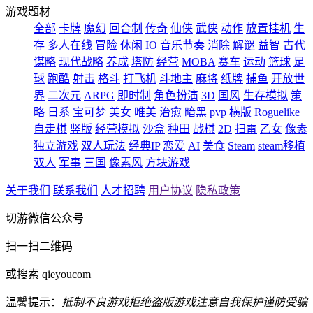
游戏题材
全部
卡牌
魔幻
回合制
传奇
仙侠
武侠
动作
放置挂机
生
存
多人在线
冒险
休闲
IO
音乐节奏
消除
解谜
益智
古代
谋略
现代战略
养成
塔防
经营
MOBA
赛车
运动
篮球
足
球
跑酷
射击
格斗
打飞机
斗地主
麻将
纸牌
捕鱼
开放世
界
二次元
ARPG
即时制
角色扮演
3D
国风
生存模拟
策
略
日系
宝可梦
美女
唯美
治愈
暗黑
pvp
横版
Roguelike
自走棋
竖版
经营模拟
沙盒
种田
战棋
2D
扫雷
乙女
像素
独立游戏
双人玩法
经典IP
恋爱
AI
美食
Steam
steam移植
双人
军事
三国
像素风
方块游戏
关于我们
联系我们
人才招聘
用户协议
隐私政策
切游微信公众号
扫一扫二维码
或搜索 qieyoucom
温馨提示：
抵制不良游戏
拒绝盗版游戏
注意自我保护
谨防受骗