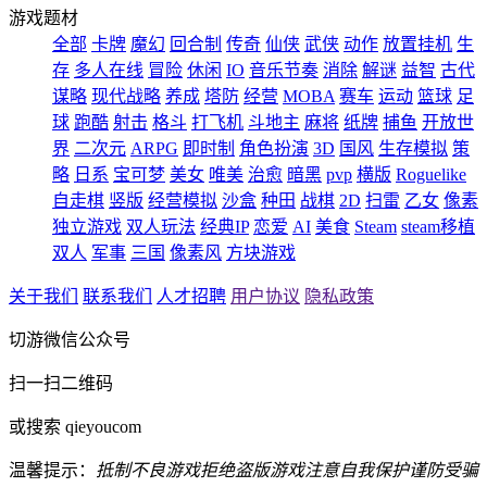
游戏题材
全部
卡牌
魔幻
回合制
传奇
仙侠
武侠
动作
放置挂机
生
存
多人在线
冒险
休闲
IO
音乐节奏
消除
解谜
益智
古代
谋略
现代战略
养成
塔防
经营
MOBA
赛车
运动
篮球
足
球
跑酷
射击
格斗
打飞机
斗地主
麻将
纸牌
捕鱼
开放世
界
二次元
ARPG
即时制
角色扮演
3D
国风
生存模拟
策
略
日系
宝可梦
美女
唯美
治愈
暗黑
pvp
横版
Roguelike
自走棋
竖版
经营模拟
沙盒
种田
战棋
2D
扫雷
乙女
像素
独立游戏
双人玩法
经典IP
恋爱
AI
美食
Steam
steam移植
双人
军事
三国
像素风
方块游戏
关于我们
联系我们
人才招聘
用户协议
隐私政策
切游微信公众号
扫一扫二维码
或搜索 qieyoucom
温馨提示：
抵制不良游戏
拒绝盗版游戏
注意自我保护
谨防受骗