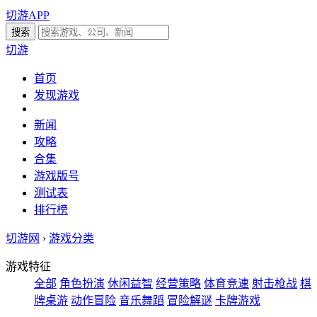
切游APP
切游
首页
发现游戏
新闻
攻略
合集
游戏版号
测试表
排行榜
切游网
›
游戏分类
游戏特征
全部
角色扮演
休闲益智
经营策略
体育竞速
射击枪战
棋
牌桌游
动作冒险
音乐舞蹈
冒险解谜
卡牌游戏