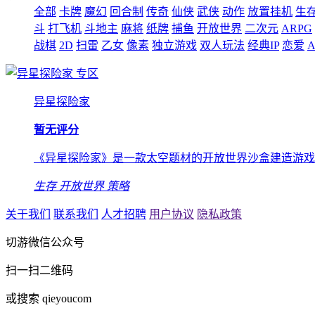
全部
卡牌
魔幻
回合制
传奇
仙侠
武侠
动作
放置挂机
生
斗
打飞机
斗地主
麻将
纸牌
捕鱼
开放世界
二次元
ARPG
战棋
2D
扫雷
乙女
像素
独立游戏
双人玩法
经典IP
恋爱
A
专区
异星探险家
暂无评分
《异星探险家》是一款太空题材的开放世界沙盒建造游戏
生存
开放世界
策略
关于我们
联系我们
人才招聘
用户协议
隐私政策
切游微信公众号
扫一扫二维码
或搜索 qieyoucom