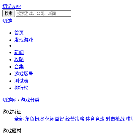
切游APP
切游
首页
发现游戏
新闻
攻略
合集
游戏版号
测试表
排行榜
切游网
›
游戏分类
游戏特征
全部
角色扮演
休闲益智
经营策略
体育竞速
射击枪战
棋
游戏题材