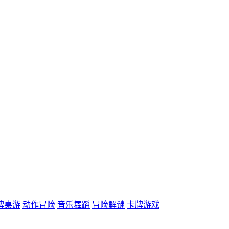
牌桌游
动作冒险
音乐舞蹈
冒险解谜
卡牌游戏