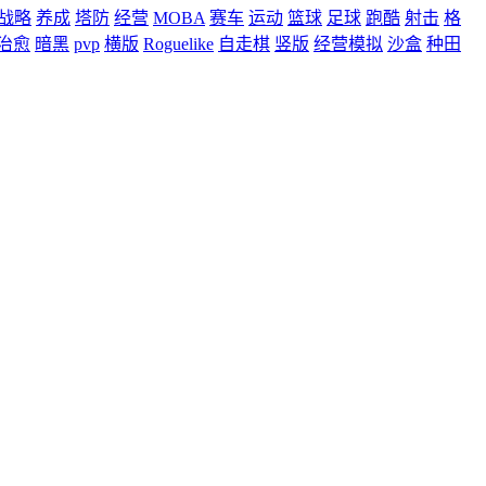
战略
养成
塔防
经营
MOBA
赛车
运动
篮球
足球
跑酷
射击
格
治愈
暗黑
pvp
横版
Roguelike
自走棋
竖版
经营模拟
沙盒
种田