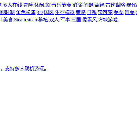
存
多人在线
冒险
休闲
IO
音乐节奏
消除
解谜
益智
古代谋略
现代
即时制
角色扮演
3D
国风
生存模拟
策略
日系
宝可梦
美女
唯美
I
美食
Steam
steam移植
双人
军事
三国
像素风
方块游戏
，支持多人联机游玩。