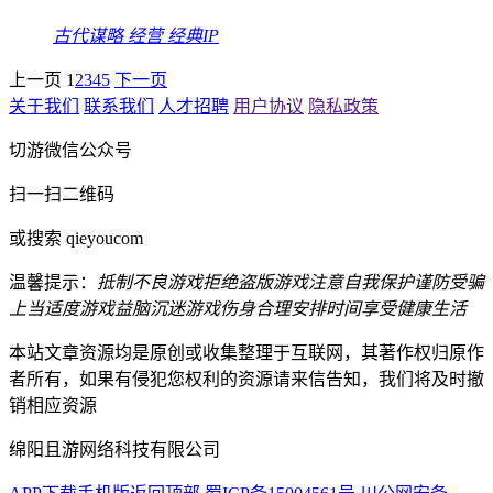
古代谋略
经营
经典IP
上一页
1
2
3
4
5
下一页
关于我们
联系我们
人才招聘
用户协议
隐私政策
切游微信公众号
扫一扫二维码
或搜索 qieyoucom
温馨提示：
抵制不良游戏
拒绝盗版游戏
注意自我保护
谨防受骗
上当
适度游戏益脑
沉迷游戏伤身
合理安排时间
享受健康生活
本站文章资源均是原创或收集整理于互联网，其著作权归原作
者所有，如果有侵犯您权利的资源请来信告知，我们将及时撤
销相应资源
绵阳且游网络科技有限公司