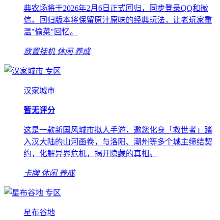
典农场将于2026年2月6日正式回归，同步登录QQ和微
信。回归版本将保留原汁原味的经典玩法，让老玩家重
温"偷菜"回忆。
放置挂机
休闲
养成
专区
汉家城市
暂无评分
这是一款新国风城市拟人手游，邀您化身「救世者」踏
入汉大陆的山河画卷，与洛阳、潮州等多个城主缔结契
约，化解异界危机，揭开隐藏的真相。
卡牌
休闲
养成
专区
星布谷地