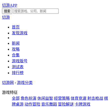
切游APP
切游
首页
发现游戏
新闻
攻略
合集
游戏版号
测试表
排行榜
切游网
›
游戏分类
游戏特征
全部
角色扮演
休闲益智
经营策略
体育竞速
射击枪战
棋
牌桌游
动作冒险
音乐舞蹈
冒险解谜
卡牌游戏