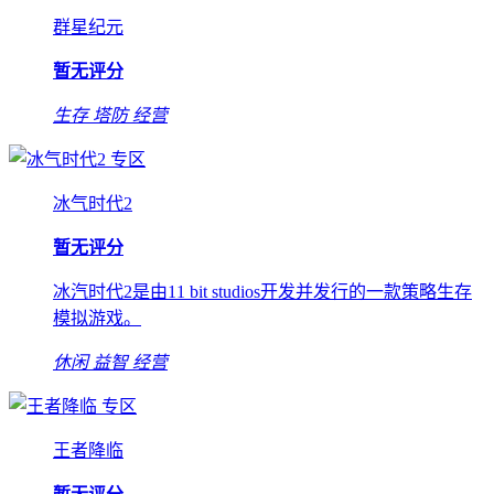
群星纪元
暂无评分
生存
塔防
经营
专区
冰气时代2
暂无评分
冰汽时代2是由11 bit studios开发并发行的一款策略生存
模拟游戏。
休闲
益智
经营
专区
王者降临