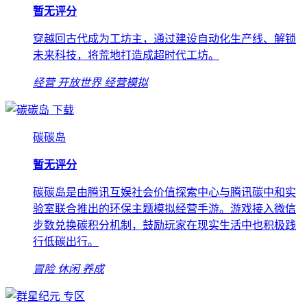
暂无评分
穿越回古代成为工坊主，通过建设自动化生产线、解锁
未来科技，将荒地打造成超时代工坊。
经营
开放世界
经营模拟
下载
碳碳岛
暂无评分
碳碳岛是由腾讯互娱社会价值探索中心与腾讯碳中和实
验室联合推出的环保主题模拟经营手游。游戏接入微信
步数兑换碳积分机制，鼓励玩家在现实生活中也积极践
行低碳出行。
冒险
休闲
养成
专区