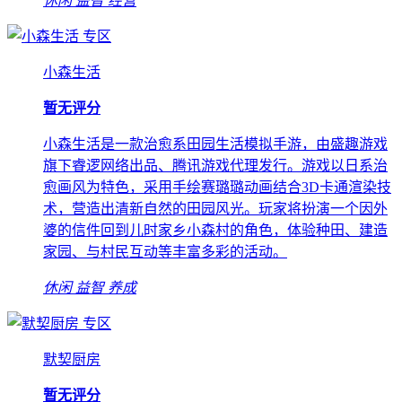
休闲
益智
经营
专区
小森生活
暂无评分
小森生活是一款治愈系田园生活模拟手游，由盛趣游戏
旗下睿逻网络出品、腾讯游戏代理发行。游戏以日系治
愈画风为特色，采用手绘赛璐璐动画结合3D卡通渲染技
术，营造出清新自然的田园风光。玩家将扮演一个因外
婆的信件回到儿时家乡小森村的角色，体验种田、建造
家园、与村民互动等丰富多彩的活动。
休闲
益智
养成
专区
默契厨房
暂无评分