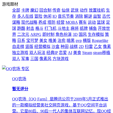
游戏题材
全部
卡牌
魔幻
回合制
传奇
仙侠
武侠
动作
放置挂机
生
存
多人在线
冒险
休闲
IO
音乐节奏
消除
解谜
益智
古代
谋略
现代战略
养成
塔防
经营
MOBA
赛车
运动
篮球
足
球
跑酷
射击
格斗
打飞机
斗地主
麻将
纸牌
捕鱼
开放世
界
二次元
ARPG
即时制
角色扮演
3D
国风
生存模拟
策
略
日系
宝可梦
美女
唯美
治愈
暗黑
pvp
横版
Roguelike
自走棋
竖版
经营模拟
沙盒
种田
战棋
2D
扫雷
乙女
像素
独立游戏
双人玩法
经典IP
恋爱
AI
美食
Steam
steam移植
双人
军事
三国
像素风
方块游戏
专区
QQ农场
暂无评分
QQ农场（QQ Farm）是腾讯公司于2009年5月正式推出
的一款模拟经营类社交网页游戏，基于QQ空间平台运
营。它是80后、90后一代人的集体互联网记忆，现QQ经