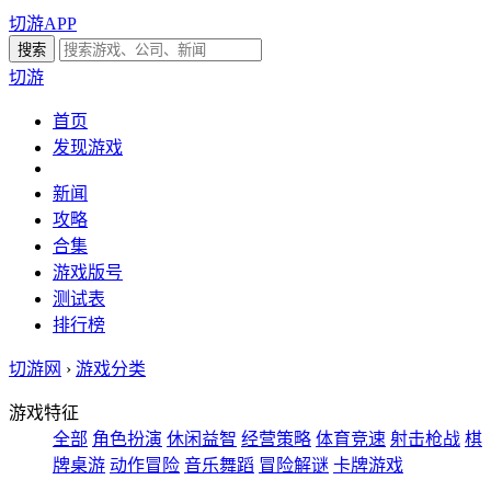
切游APP
切游
首页
发现游戏
新闻
攻略
合集
游戏版号
测试表
排行榜
切游网
›
游戏分类
游戏特征
全部
角色扮演
休闲益智
经营策略
体育竞速
射击枪战
棋
牌桌游
动作冒险
音乐舞蹈
冒险解谜
卡牌游戏