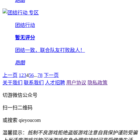
跑酷
专区
团结行动
暂无评分
团结一致，联合队友打败敌人！
跑酷
上一页
1
2
3
4
5
6
...
7
8
下一页
关于我们
联系我们
人才招聘
用户协议
隐私政策
切游微信公众号
扫一扫二维码
或搜索 qieyoucom
温馨提示：
抵制不良游戏
拒绝盗版游戏
注意自我保护
谨防受骗