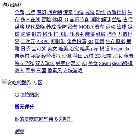
游戏题材
全部
卡牌
魔幻
回合制
传奇
仙侠
武侠
动作
放置挂机
生
存
多人在线
冒险
休闲
IO
音乐节奏
消除
解谜
益智
古代
谋略
现代战略
养成
塔防
经营
MOBA
赛车
运动
篮球
足
球
跑酷
射击
格斗
打飞机
斗地主
麻将
纸牌
捕鱼
开放世
界
二次元
ARPG
即时制
角色扮演
3D
国风
生存模拟
策
略
日系
宝可梦
美女
唯美
治愈
暗黑
pvp
横版
Roguelike
自走棋
竖版
经营模拟
沙盒
种田
战棋
2D
扫雷
乙女
像素
独立游戏
双人玩法
经典IP
恋爱
AI
美食
Steam
steam移植
双人
军事
三国
像素风
方块游戏
专区
贪吃蛇酷跑
暂无评分
你的贪吃蛇能坚持多久呢？
跑酷