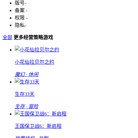
版号
-
备案
-
权限
-
隐私
-
全部
更多经营策略游戏
小花仙拉贝尔之约
魔幻 · 休闲
生存33天
生存 · 冒险
王国保卫战6：新启程