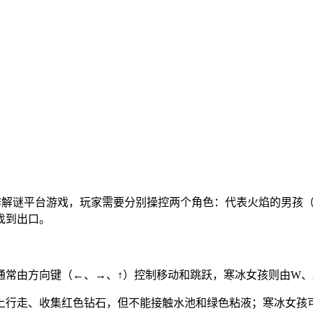
典的双人合作解谜平台游戏，玩家需要分别操控两个角色：代表火焰的男孩（Fi
找到出口。
通常由方向键（←、→、↑）控制移动和跳跃，寒冰女孩则由W、
上行走、收集红色钻石，但不能接触水池和绿色粘液；寒冰女孩