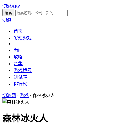
切游APP
切游
首页
发现游戏
新闻
攻略
合集
游戏版号
测试表
排行榜
切游网
›
游戏
›
森林冰火人
森林冰火人