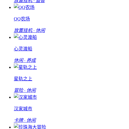
放置挂机 · 益智
QQ农场
放置挂机 · 休闲
心灵渡船
休闲 · 养成
星轨之上
冒险 · 休闲
汉家城市
卡牌 · 休闲