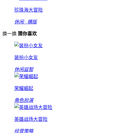
珍珠海大冒险
休闲 · 横版
换一换
猜你喜欢
装扮小女友
休闲益智
荣耀崛起
角色扮演
英雄战场大冒险
经营策略