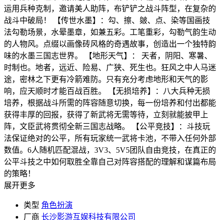
运用兵种克制，邀请美人助阵，布铲铲之战斗阵型，在复杂的
战斗中破局！ 【传世水墨】：勾、擦、皴、点、染等国画技
法勾勒场景，水晕墨章，如兼五彩。工笔重彩，勾勒气韵生动
的人物风。点缀以画像砖风格的奇遇故事，创造出一个独特韵
味的水墨三国志世界。 【地形天气】： 天者，阴阳、寒暑、
时制也。地者，远近、险易、广狭、死生也。狂风之中人马迷
途，密林之下更有冷箭难防。只有充分考虑地形和天气的影
响，应天顺时才能百战百胜。 【无损培养】：八大兵种无损
培养，根据战斗所需的阵容随意切换，每一份培养和付出都能
获得丰厚的回报，获得了新武将无需等待，立刻就能披甲上
阵，文臣武将贯彻全新三国志战略。 【公平竞技】：斗技玩
法保证绝对的公平，所有玩家统一武将卡池，不带入任何外部
数值。6人随机匹配混战，3V3、5V5团队自由竞技，在真正的
公平斗技之中如何取胜全靠自己对阵容搭配的理解和谋篇布局
的策略！
展开更多
类型
角色扮演
厂商
长沙影游互娱科技有限公司