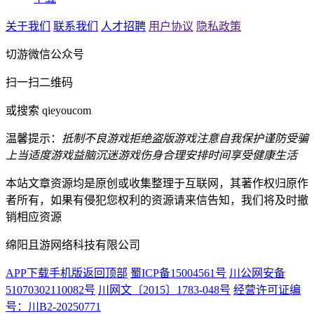
关于我们
联系我们
人才招聘
用户协议
隐私政策
切游微信公众号
扫一扫二维码
或搜索 qieyoucom
温馨提示：
抵制不良游戏
拒绝盗版游戏
注意自我保护
谨防受骗
上当
适度游戏益脑
沉迷游戏伤身
合理安排时间
享受健康生活
本站文章资源均是原创或收集整理于互联网，其著作权归原作
者所有，如果有侵犯您权利的资源请来信告知，我们将及时撤
销相应资源
绵阳且游网络科技有限公司
APP下载
手机版
返回顶部
蜀ICP备15004561号
川公网安备
51070302110082号
川网文〔2015〕1783-048号
经营许可证编
号：川B2-20250771