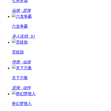
七界梦谭
仙侠 · 武侠
六龙争霸
多人在线 · IO
灵妖劫
传奇 · 仙侠
天下万象
武侠 · 动作
奇幻梦旅人