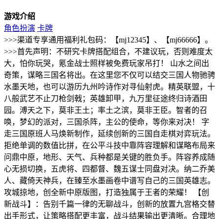
游戏介绍
角色扮演
卡牌
>>>渠道专享通用福利礼包码：【mj12345】、【mj66666】。
>>>首先声明：不研究卡牌搭配组合，不建议玩，否则难度太
大，怕你玩哭，氪金战士照样被免费玩家吊打！ 山水之间出
奇策，谋略三国名将出。在这里您不仅可以结交三国人物驰骋
水墨天地，也可以游历九州吟诗作对寻仙射虎。精英联盟，十
八般武艺不止刀枪剑戟；英雄卸甲，九万里征途终归诗酒田
园。溥天之下，莫非王土；率土之滨，莫非王臣。智者的召
唤，梦幻的派对，三国杀阵，主公的使命，等你来对决！ 字
走三国原班人马焕新制作，延续创新的三国自走棋对弈玩法。
拒绝单调的数值比拼，在公平斗技中靠阵容理解和谋略布局来
问鼎中原，地形、天气、兵种都是关键的胜负手。阵容养成随
心无损切换，五虎将、四都督、魏五谋士同盘对决。纳二乔美
人、藏倚天神兵，在臻至水墨画卷中谱写自己的三国英雄志。
攻城掠地，创全新中原版图，打造独属于王者的荣耀！ 【创
新战斗】：告别千篇一律的无聊战斗，创新的放置九宫格交替
出手形式，让策略搭配更丰富，战斗结果输出更清晰。合理地