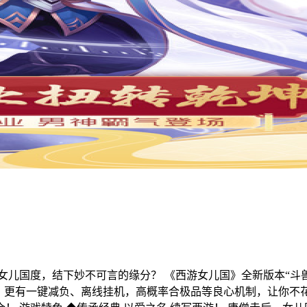
女儿国度，结下妙不可言的缘分？ 《西游女儿国》全新版本“斗
交；更有一键减负、离线挂机，高概率合极品等良心机制，让你不