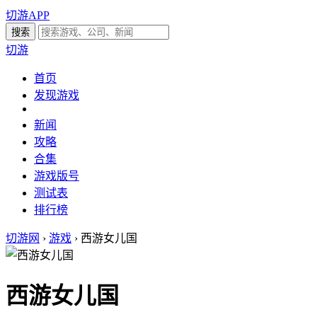
切游APP
切游
首页
发现游戏
新闻
攻略
合集
游戏版号
测试表
排行榜
切游网
›
游戏
›
西游女儿国
西游女儿国