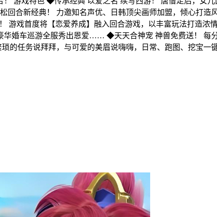
！ 游戏特色 ◆传承经典 以爱之名 续写西游！ 唐僧走后，女
 轻松回合新经典！ 力邀知名声优、日韩顶尖画师加盟，倾心打造
体社交！ 游戏首度将【恋爱养成】融入回合游戏，以丰富玩法打造
豪华婚车巡游全服秀出恩爱…… ◆天天合神宠 神兽免费送！ 每
与繁琐的任务说拜拜，与可爱的美眉说嗨嗨，日常、跑图、挖宝一