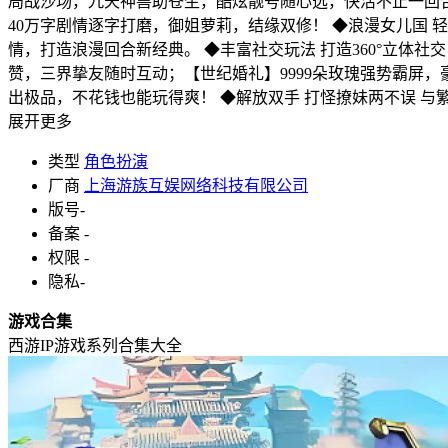
局战沙场，九天神兽助苍生，酷炫靓号随心选，快活不止一回合
40万字剧情逐字打磨，御姐萝莉，结缘双修！ ◆浪漫女儿国
情，打造浪漫回合新经典。 ◆丰富社交玩法 打造360°立
赞，三界挚友随时互动；【世纪婚礼】9999朵玫瑰强势霸屏，
出极品，不花钱也能玩得爽！ ◆解放双手 打怪撩妹两不误 
展开更多
类型
角色扮演
厂商
上海游族互娱网络科技有限公司
版号
-
备案
-
权限
-
隐私
-
游戏合集
西游IP游戏系列合集大全