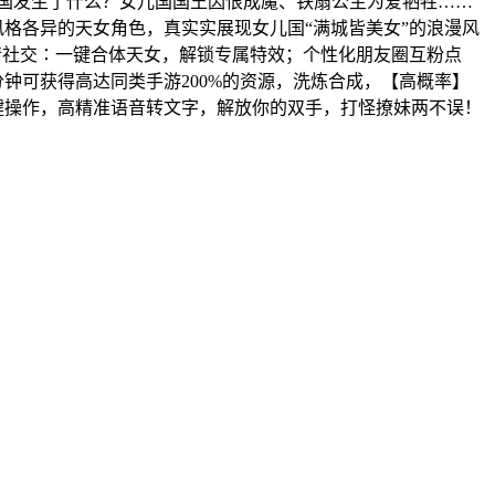
儿国发生了什么？女儿国国王因恨成魔、铁扇公主为爱牺牲……
风格各异的天女角色，真实实展现女儿国“满城皆美女”的浪漫风
浓情社交∶一键合体天女，解锁专属特效；个性化朋友圈互粉点
分钟可获得高达同类手游200%的资源，洗炼合成，【高概率】
键操作，高精准语音转文字，解放你的双手，打怪撩妹两不误！