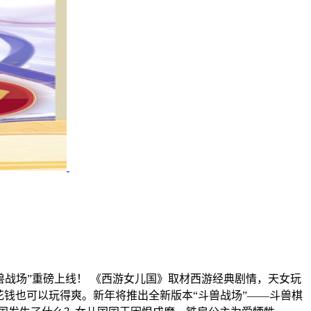
兽战场”重磅上线！ 《西游女儿国》取材西游经典剧情，天女玩
花钱也可以玩得爽。新年将推出全新版本“斗兽战场”——斗兽棋