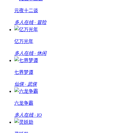
元夜十二谈
多人在线 · 冒险
亿万光年
多人在线 · 休闲
七界梦谭
仙侠 · 武侠
六龙争霸
多人在线 · IO