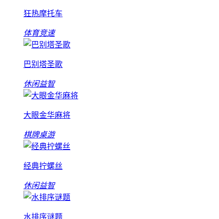
狂热摩托车
体育竞速
巴别塔圣歌
休闲益智
大眼金华麻将
棋牌桌游
经典拧螺丝
休闲益智
水排序谜题