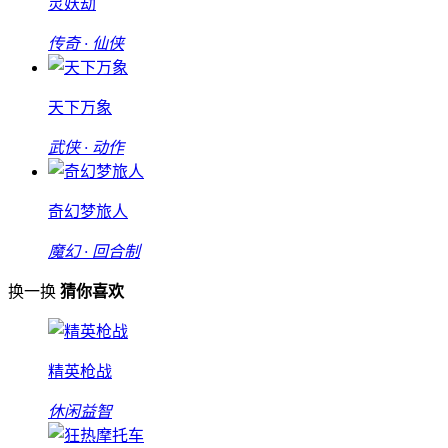
灵妖劫
传奇 · 仙侠
天下万象
武侠 · 动作
奇幻梦旅人
魔幻 · 回合制
换一换
猜你喜欢
精英枪战
休闲益智