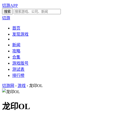
切游APP
切游
首页
发现游戏
新闻
攻略
合集
游戏版号
测试表
排行榜
切游网
›
游戏
›
龙印OL
龙印OL