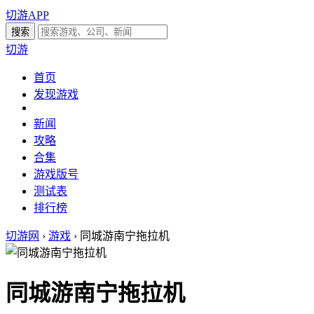
切游APP
切游
首页
发现游戏
新闻
攻略
合集
游戏版号
测试表
排行榜
切游网
›
游戏
›
同城游南宁拖拉机
同城游南宁拖拉机