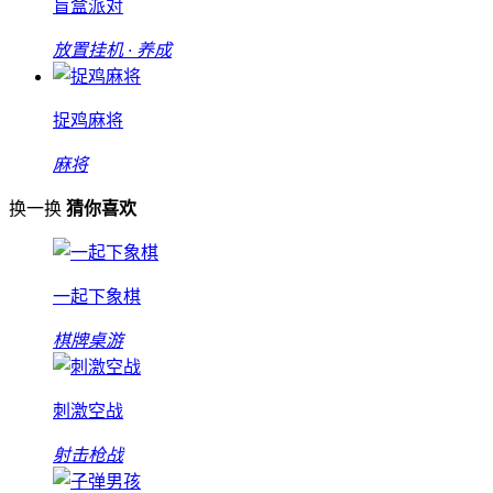
盲盒派对
放置挂机 · 养成
捉鸡麻将
麻将
换一换
猜你喜欢
一起下象棋
棋牌桌游
刺激空战
射击枪战