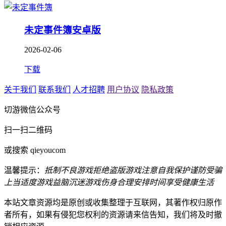
未定事件簿安卓版
2026-02-06
下载
关于我们
联系我们
人才招聘
用户协议
隐私政策
切游微信公众号
扫一扫二维码
或搜索 qieyoucom
温馨提示：
抵制不良游戏
拒绝盗版游戏
注意自我保护
谨防受骗
上当
适度游戏益脑
沉迷游戏伤身
合理安排时间
享受健康生活
本站文章资源均是原创或收集整理于互联网，其著作权归原作
者所有，如果有侵犯您权利的资源请来信告知，我们将及时撤