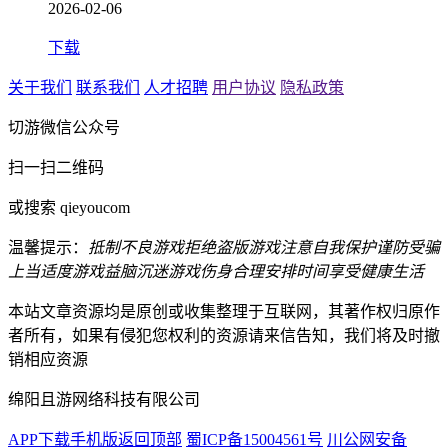
2026-02-06
下载
关于我们
联系我们
人才招聘
用户协议
隐私政策
切游微信公众号
扫一扫二维码
或搜索 qieyoucom
温馨提示：
抵制不良游戏
拒绝盗版游戏
注意自我保护
谨防受骗
上当
适度游戏益脑
沉迷游戏伤身
合理安排时间
享受健康生活
本站文章资源均是原创或收集整理于互联网，其著作权归原作
者所有，如果有侵犯您权利的资源请来信告知，我们将及时撤
销相应资源
绵阳且游网络科技有限公司
APP下载
手机版
返回顶部
蜀ICP备15004561号
川公网安备