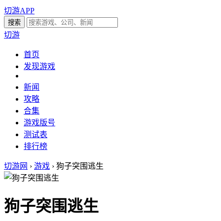
切游APP
切游
首页
发现游戏
新闻
攻略
合集
游戏版号
测试表
排行榜
切游网
›
游戏
›
狗子突围逃生
狗子突围逃生