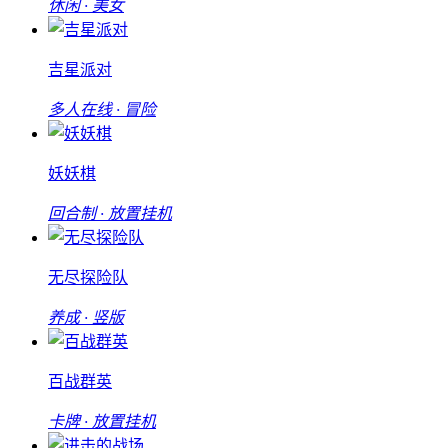
休闲 · 美女
吉星派对
多人在线 · 冒险
妖妖棋
回合制 · 放置挂机
无尽探险队
养成 · 竖版
百战群英
卡牌 · 放置挂机