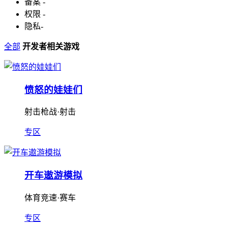
备案
-
权限
-
隐私
-
全部
开发者相关游戏
愤怒的娃娃们
射击枪战·射击
专区
开车遨游模拟
体育竞速·赛车
专区