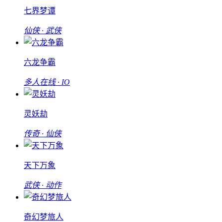
七界梦谭
仙侠 · 武侠
六龙争霸
多人在线 · IO
灵妖劫
传奇 · 仙侠
天下万象
武侠 · 动作
奇幻梦旅人