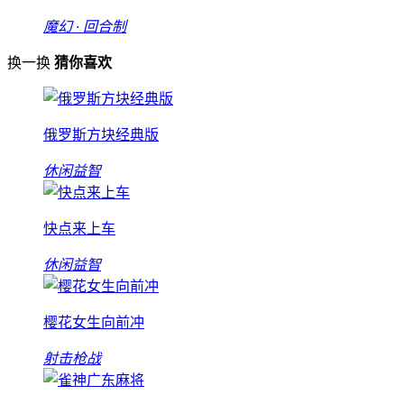
魔幻 · 回合制
换一换
猜你喜欢
俄罗斯方块经典版
休闲益智
快点来上车
休闲益智
樱花女生向前冲
射击枪战