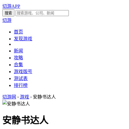
切游APP
切游
首页
发现游戏
新闻
攻略
合集
游戏版号
测试表
排行榜
切游网
›
游戏
›
安静书达人
安静书达人