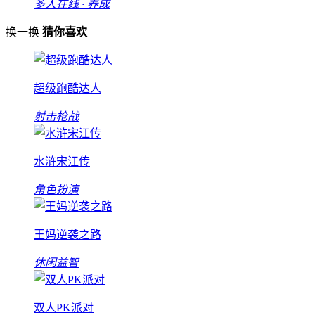
多人在线 · 养成
换一换
猜你喜欢
超级跑酷达人
射击枪战
水浒宋江传
角色扮演
王妈逆袭之路
休闲益智
双人PK派对