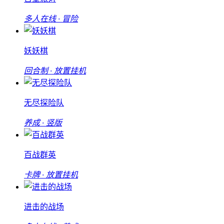
多人在线 · 冒险
妖妖棋
回合制 · 放置挂机
无尽探险队
养成 · 竖版
百战群英
卡牌 · 放置挂机
进击的战场