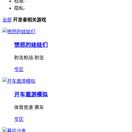
权限
-
隐私
-
全部
开发者相关游戏
愤怒的娃娃们
射击枪战·射击
专区
开车遨游模拟
体育竞速·赛车
专区