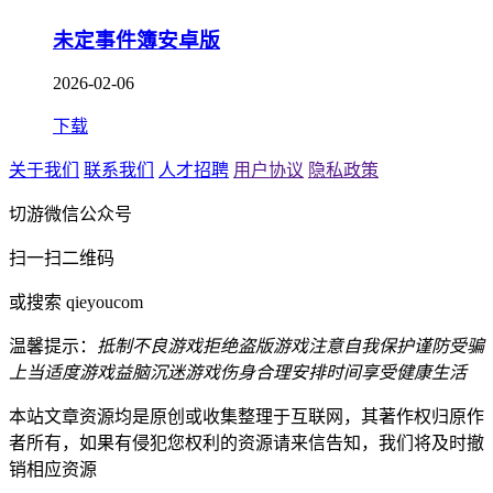
未定事件簿安卓版
2026-02-06
下载
关于我们
联系我们
人才招聘
用户协议
隐私政策
切游微信公众号
扫一扫二维码
或搜索 qieyoucom
温馨提示：
抵制不良游戏
拒绝盗版游戏
注意自我保护
谨防受骗
上当
适度游戏益脑
沉迷游戏伤身
合理安排时间
享受健康生活
本站文章资源均是原创或收集整理于互联网，其著作权归原作
者所有，如果有侵犯您权利的资源请来信告知，我们将及时撤
销相应资源