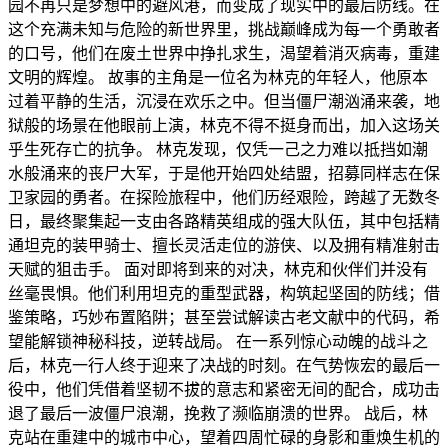
园不再只是梦想中的避风港，而变成了现实中的最后防线。在
这个充满未知与危险的新世界里，挑战巅峰成为每一个勇敢者
的口号，他们在废土世界中挣扎求生，渴望着消灭病毒，重建
文明的辉煌。 故事的主角是一位名为林克的年轻人，他原本
过着平静的生活，沉浸在欢乐之中。但当僵尸潮汹涌来袭，地
狱般的场景在他眼前上演，林克不得不挺身而出，加入这场关
乎生死存亡的抗争。 林克发现，仅凭一己之力难以抵挡如潮
水般涌来的丧尸大军，于是他开始四处结盟，招募同样志在保
卫家园的勇者。在探险旅程中，他们历经艰险，跨越了无数冬
日，最终聚集起一支由各路精英组成的强大队伍，其中包括精
通坦克的装甲骑士、擅长灵活走位的游侠、以及拥有精准射击
天赋的狙击手。 面对即将到来的对决，林克和伙伴们并没有
丝毫畏惧。他们利用坦克的重型武器，构筑起坚固的防线；借
鉴策略，巧妙布置陷阱；甚至尝试解读古老文献中的代码，希
望能解锁神秘科技，逆转战局。 在一系列惊心动魄的战斗之
后，林克一行人终于迎来了决战的时刻。在气势恢宏的最后一
役中，他们凭借着坚韧不拔的意志和紧密无间的配合，成功击
退了最后一波僵尸浪潮，挽救了濒临崩溃的世界。 战后，林
克站在重建中的城市中心，望着四周忙碌的身影和重焕生机的