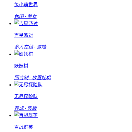
兔小萌世界
休闲 · 美女
吉星派对
多人在线 · 冒险
妖妖棋
回合制 · 放置挂机
无尽探险队
养成 · 竖版
百战群英