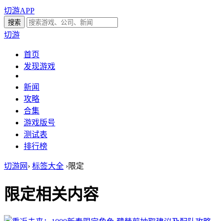
切游APP
切游
首页
发现游戏
新闻
攻略
合集
游戏版号
测试表
排行榜
切游网
›
标签大全
›
限定
限定
相关内容