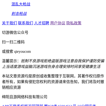
混乱大枪战
射击枪战
关于我们
联系我们
人才招聘
用户协议
隐私政策
切游微信公众号
扫一扫二维码
或搜索 qieyoucom
温馨提示：
抵制不良游戏
拒绝盗版游戏
注意自我保护
谨防受骗
上当
适度游戏益脑
沉迷游戏伤身
合理安排时间
享受健康生活
本站文章资源均是原创或收集整理于互联网，其著作权归原作
者所有，如果有侵犯您权利的资源请来信告知，我们将及时撤
销相应资源
绵阳且游网络科技有限公司