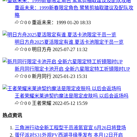
重返未来：1999新春限定角色 鹭鸶剪抽取建议及配队攻
略
0
0
重返未来：1999
01-20 18:33
明日方舟2025夏活限定有谁 夏活卡池限定干员一览
0
0
明日方舟
2025-07-27 11:32
新月同行限定卡池开启 全新六星限定特工折镜限时UP
0
0
新月同行
2025-01-23 15:31
王者荣耀米莱迪契约魔法是限定皮肤吗 以后会返场吗
0
0
王者荣耀
2022-05-12 15:59
热点资讯
三角洲行动全新工程型干员液氮官宣 6月26日将登场
蛋仔派对S31外观PV西湖寻缘季发布 本月12日开启