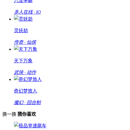
六龙争霸
多人在线 · IO
灵妖劫
传奇 · 仙侠
天下万象
武侠 · 动作
奇幻梦旅人
魔幻 · 回合制
换一换
猜你喜欢