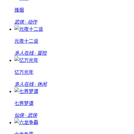
烽烟
武侠 · 动作
元夜十二谈
多人在线 · 冒险
亿万光年
多人在线 · 休闲
七界梦谭
仙侠 · 武侠