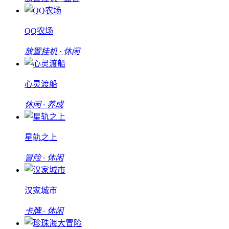
QQ农场
放置挂机 · 休闲
心灵渡船
休闲 · 养成
星轨之上
冒险 · 休闲
汉家城市
卡牌 · 休闲