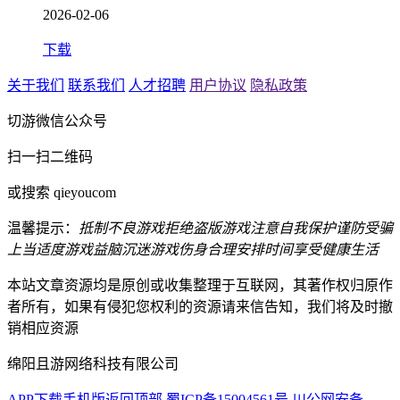
2026-02-06
下载
关于我们
联系我们
人才招聘
用户协议
隐私政策
切游微信公众号
扫一扫二维码
或搜索 qieyoucom
温馨提示：
抵制不良游戏
拒绝盗版游戏
注意自我保护
谨防受骗
上当
适度游戏益脑
沉迷游戏伤身
合理安排时间
享受健康生活
本站文章资源均是原创或收集整理于互联网，其著作权归原作
者所有，如果有侵犯您权利的资源请来信告知，我们将及时撤
销相应资源
绵阳且游网络科技有限公司
APP下载
手机版
返回顶部
蜀ICP备15004561号
川公网安备