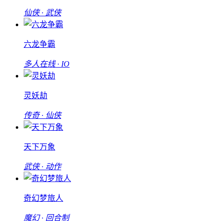
仙侠 · 武侠
六龙争霸
多人在线 · IO
灵妖劫
传奇 · 仙侠
天下万象
武侠 · 动作
奇幻梦旅人
魔幻 · 回合制