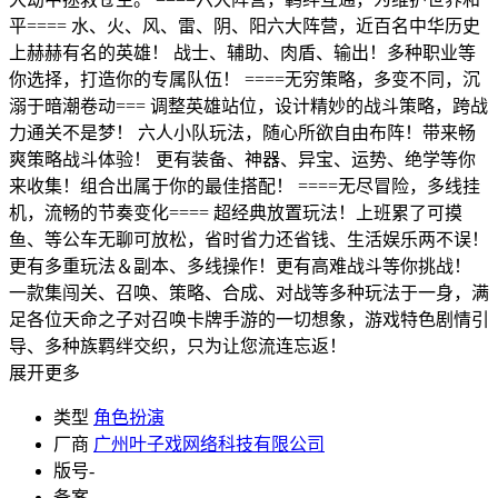
平==== 水、火、风、雷、阴、阳六大阵营，近百名中华历史
上赫赫有名的英雄！ 战士、辅助、肉盾、输出！多种职业等
你选择，打造你的专属队伍！ ====无穷策略，多变不同，沉
溺于暗潮卷动=== 调整英雄站位，设计精妙的战斗策略，跨战
力通关不是梦！ 六人小队玩法，随心所欲自由布阵！带来畅
爽策略战斗体验！ 更有装备、神器、异宝、运势、绝学等你
来收集！组合出属于你的最佳搭配！ ====无尽冒险，多线挂
机，流畅的节奏变化==== 超经典放置玩法！上班累了可摸
鱼、等公车无聊可放松，省时省力还省钱、生活娱乐两不误！
更有多重玩法＆副本、多线操作！更有高难战斗等你挑战！
一款集闯关、召唤、策略、合成、对战等多种玩法于一身，满
足各位天命之子对召唤卡牌手游的一切想象，游戏特色剧情引
导、多种族羁绊交织，只为让您流连忘返！
展开更多
类型
角色扮演
厂商
广州叶子戏网络科技有限公司
版号
-
备案
-