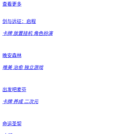
查看更多
剑与远征：启程
卡牌
放置挂机
角色扮演
晚安森林
唯美
治愈
独立游戏
出发吧麦芬
卡牌
养成
二次元
命运圣契