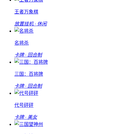
王者万象棋
放置挂机 · 休闲
名将杀
卡牌 · 回合制
三国：百将牌
卡牌 · 回合制
代号砰砰
卡牌 · 美女