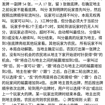
发牌 一副牌 54 张，一人 17 张，留 3 张做底牌，在确定地主
之前玩家不能看底牌。 叫分 发到明牌的玩家首先叫分，然后
按照出牌顺序轮流叫分。 玩家可以选择不叫分，本局无权再
叫。 玩家可以叫1，2，3三种分值，但分值必须大于当前分
值。 玩家手中有2个王或4个2时，如轮到该玩家时仍无人叫
分，该玩家必须叫分。超时不叫，自动帮叫最低分。 分值叫
到3或没有人继续叫，叫分结束。 叫分最高的玩家为地主，得
到3张底牌亮给其他玩家看。其他玩家为农民。 所有玩家不叫
分，本局自动解散。 当地主确定以后，农民打出第一张牌之
前，没有叫分机会的农民将从地主下家开始逆时针获得“倒”的
机会。“倒”将自己与地主之间的输赢增加到2倍。 一家叫过
“倒”后，另一家可以“跟”，“跟”将自己与地主之间的输赢增加
到2倍。 地主在被“倒”（“跟”）之后，自己第二轮出牌之前，
可以选择“反”。“反”的作用是将自己和曾经“倒”（“跟”）自己
的玩家间的输赢增加到4倍。 出牌 地主首先出牌，然后按出牌
顺序依次出牌，轮到用户出牌时，用户可以选择“不出”或出比
上一个玩家大的牌。某一玩家出完牌时结束本盘。 地主出完
则地主获胜。农民出完则农民获胜。 ♤ 牌型规则 火箭：双