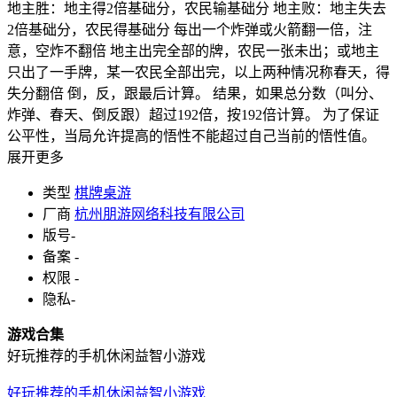
地主胜：地主得2倍基础分，农民输基础分 地主败：地主失去
2倍基础分，农民得基础分 每出一个炸弹或火箭翻一倍，注
意，空炸不翻倍 地主出完全部的牌，农民一张未出；或地主
只出了一手牌，某一农民全部出完，以上两种情况称春天，得
失分翻倍 倒，反，跟最后计算。 结果，如果总分数（叫分、
炸弹、春天、倒反跟）超过192倍，按192倍计算。 为了保证
公平性，当局允许提高的悟性不能超过自己当前的悟性值。
展开更多
类型
棋牌桌游
厂商
杭州朋游网络科技有限公司
版号
-
备案
-
权限
-
隐私
-
游戏合集
好玩推荐的手机休闲益智小游戏
好玩推荐的手机休闲益智小游戏