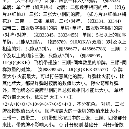
王，（大王和小王） 炸弹：四张一样大小的牌，（如3333）
单牌：单个牌（如黑桃3） 对牌：二张数字相同的牌，（如方
片3+红桃3） 三张：三张大小相同的牌，（如方片3+红桃3+梅
花3） 三带一：三张+单牌，三张+对牌，（如3334、33344）
四带二：四张数字相同的牌+单牌+单牌，四张数字相同的牌
+对牌+对牌，（如333345，33334455） 单顺：5张以上的顺序
单牌，只能从3到A，（如56789，910JQKA) 双顺：3对及以上
相连的对，只能从3到A，（如556677，4455667788） 三顺：2
个及以上的顺序三张，只能从3到A，（如888999，
JJJQQQKKK） 飞机带翅膀：三顺+同样数量的单牌，三顺+同
样数量的对牌，（如88899945，JJJQQQKKK335577） ♤ 牌
型大小 火箭最大，可以打任意其他的牌。 炸弹比火箭小，比
其他牌大。都是炸弹时按牌的数值比大小。 除火箭和炸弹
外，其他牌必须要牌型相同且总张数相同才能比大小。 单牌
按分值比大小，依次是 大王 > 小王
>2>A>K>Q>J>10>9>8>7>6>5>4>3 ，不分花色。 对牌、三张
牌都按数值比大小。 顺牌按最大的一张牌的数值来比大小。
三带一、四带二、飞机带翅膀按其中的三张、三顺、四张部分
来比，带的牌不影响大小。 ♤ 计分规则 基础分：叫分×倍数