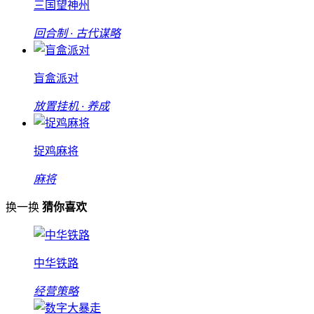
三国望神州
回合制 · 古代谋略
盲盒派对
放置挂机 · 养成
捉鸡麻将
麻将
换一换
猜你喜欢
中华铁路
经营策略