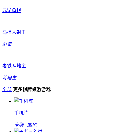
元游象棋
马桶人射击
射击
老铁斗地主
斗地主
全部
更多棋牌桌游游戏
千机阵
卡牌 · 国风