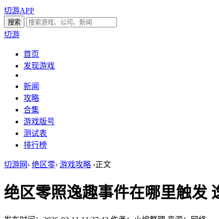
切游APP
切游
首页
发现游戏
新闻
攻略
合集
游戏版号
测试表
排行榜
切游网
›
绝区零
›
游戏攻略
›
正文
绝区零照逸趣事件在哪里触发 