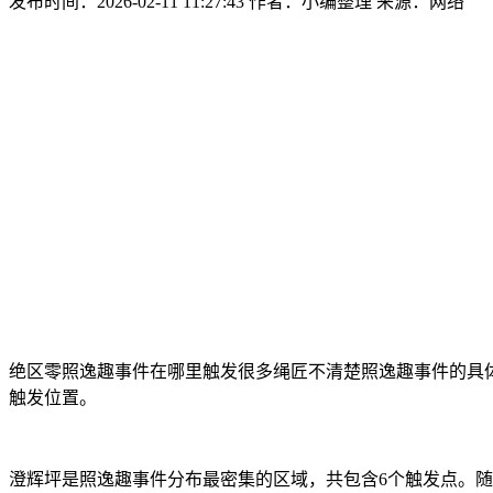
发布时间：2026-02-11 11:27:43
作者：小编整理
来源：网络
绝区零照逸趣事件在哪里触发很多绳匠不清楚照逸趣事件的具
触发位置。
澄辉坪是照逸趣事件分布最密集的区域，共包含6个触发点。