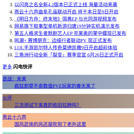
以闪亮之名全新4.2版本已正式上线 海量活动来袭
燕云十六声曲阜孔庙联动开启 将于本日至9日开启
《明日方舟：终末地》弭弗EP 与光同游视频发布
网易旗下叙事型单机新游归唐19分钟实机演示发布
第五人格求生者默剧艺人EP 克莱奥的掌中蝶现已发布
鸣潮× 赛博朋克：边缘行者联动PV 现正式发布
LOL手游凯尔特人传奇莫德凯撒9日开启超前体验
三角洲行动全新「裂变」赛季官宣 6月26日正式开启
更多
闪电快评
逆战：未来
疯狂割草不卖数值PVE玩家的春天来了
火环
三次测试下来真的依旧拉跨吗？
燕云十六声
国风武侠的风还是吹到了老外这里