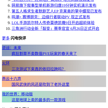
网易旗下叙事型单机新游归唐19分钟实机演示发布
第五人格求生者默剧艺人EP 克莱奥的掌中蝶现已发布
鸣潮× 赛博朋克：边缘行者联动PV 现正式发布
LOL手游凯尔特人传奇莫德凯撒9日开启超前体验
三角洲行动全新「裂变」赛季官宣 6月26日正式开启
更多
闪电快评
逆战：未来
疯狂割草不卖数值PVE玩家的春天来了
火环
三次测试下来真的依旧拉跨吗？
燕云十六声
国风武侠的风还是吹到了老外这里
我的世界：移动版
这是地球上卖的最多的一款游戏