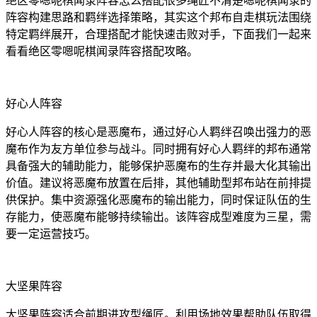
绝区零嗯呢棋闻录阵容怎么搭配很多绳匠不清楚嗯呢棋闻录的
阵容构建思路和羁绊选择策略，其实这个邦布自走棋玩法围绕
特定羁绊展开，合理搭配才能快速击败对手，下面我们一起来
看看绝区零嗯呢棋闻录阵容搭配攻略。
好心人阵容
好心人阵容的核心是恶魔布，通过好心人羁绊召唤出强力的恶
魔布作为友方单位参与战斗。同时拥有好心人羁绊的邦布通常
具备强大的辅助能力，能够保护恶魔布的生存并最大化其输出
价值。建议将恶魔布放置在后排，其他辅助型邦布站在前排提
供保护。集中资源强化恶魔布的输出能力，同时保证队伍的生
存能力，使恶魔布能够持续输出。该阵容成型难度为三星，需
要一定运营技巧。
大坚果阵容
大坚果阵容适合前期进攻型绳匠。利用场地效果帮助队伍取得