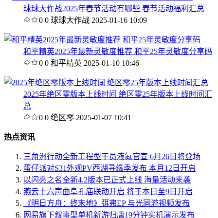
球球大作战2025年春节活动有哪些 春节活动福利汇总
0
0
球球大作战
2025-01-16 10:09
和平精英2025年最新灵敏度推荐 和平25年灵敏度分享码
0
0
和平精英
2025-01-10 10:46
2025年绝区零版本上线时间 绝区零25年版本上线时间汇
总
0
0
绝区零
2025-01-07 10:41
热点资讯
三角洲行动全新工程型干员液氮官宣 6月26日将登场
蛋仔派对S31外观PV西湖寻缘季发布 本月12日开启
以闪亮之名全新4.2版本已正式上线 海量活动来袭
燕云十六声曲阜孔庙联动开启 将于本日至9日开启
《明日方舟：终末地》弭弗EP 与光同游视频发布
网易旗下叙事型单机新游归唐19分钟实机演示发布