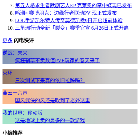
第五人格求生者默剧艺人EP 克莱奥的掌中蝶现已发布
鸣潮× 赛博朋克：边缘行者联动PV 现正式发布
LOL手游凯尔特人传奇莫德凯撒9日开启超前体验
三角洲行动全新「裂变」赛季官宣 6月26日正式开启
更多
闪电快评
逆战：未来
疯狂割草不卖数值PVE玩家的春天来了
火环
三次测试下来真的依旧拉跨吗？
燕云十六声
国风武侠的风还是吹到了老外这里
我的世界：移动版
这是地球上卖的最多的一款游戏
小编推荐