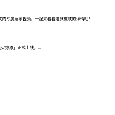
的专属展示视频，一起来看看这款皮肤的详情吧！...
燎原」正式上线。...