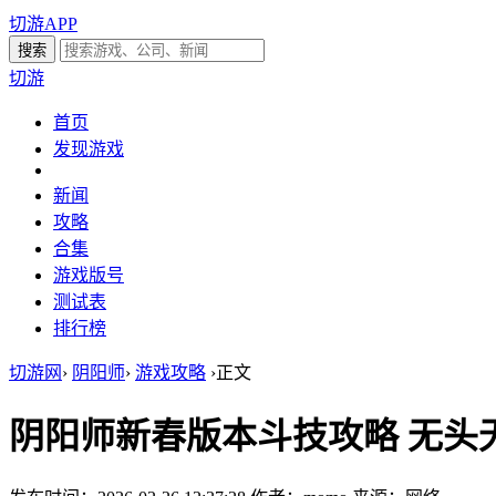
切游APP
切游
首页
发现游戏
新闻
攻略
合集
游戏版号
测试表
排行榜
切游网
›
阴阳师
›
游戏攻略
›
正文
阴阳师新春版本斗技攻略 无头