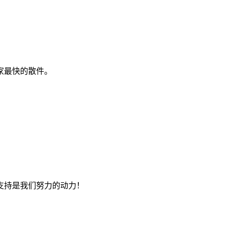
家最快的散件。
支持是我们努力的动力！