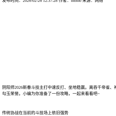
发布时间：2026-02-26 12:37:28
作者：momo
来源：网络
阴阳师2026新春斗技主打中速反打、坐地稳赢。离吞千帝雀
勾玉荣誉。小编为你准备了一份攻略，一起来看看吧~
传统协战在当前的斗技场上依旧强势