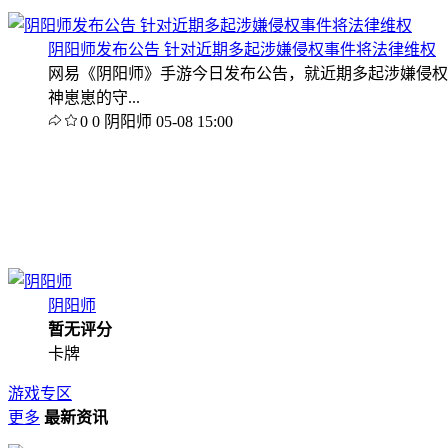
阴阳师发布公告 针对近期多起涉嫌侵权事件将法律维权
网易《阴阳师》手游今日发布公告，就近期多起涉嫌侵权
神崽崽的守...
0
0
阴阳师
05-08 15:00
阴阳师
暂无评分
卡牌
游戏专区
更多
最新资讯