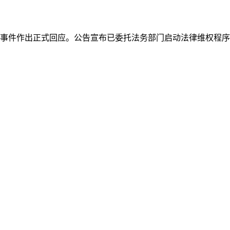
事件作出正式回应。公告宣布已委托法务部门启动法律维权程序