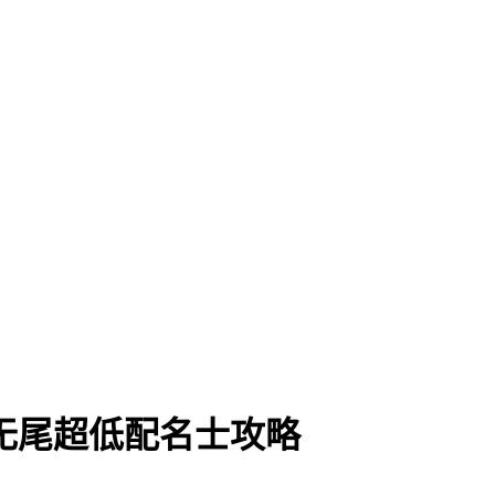
无尾超低配名士攻略