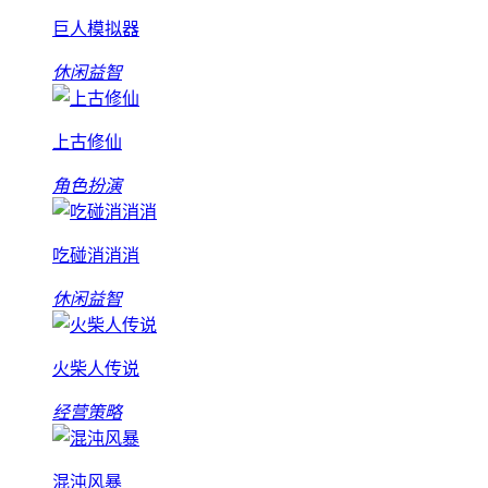
巨人模拟器
休闲益智
上古修仙
角色扮演
吃碰消消消
休闲益智
火柴人传说
经营策略
混沌风暴