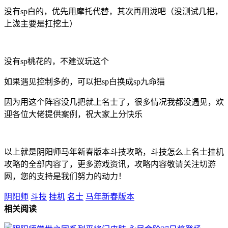
没有sp白的，优先用摩托代替，其次再用泷吧（没测试几把，
上泷主要是扛挖土）
没有sp桃花的，不建议玩这个
如果遇见控制多的，可以把sp白换成sp九命猫
因为用这个阵容没几把就上名士了，很多情况我都没遇见，欢
迎各位大佬提供案例，祝大家上分快乐
以上就是阴阳师马年新春版本斗技攻略，斗技怎么上名士挂机
攻略的全部内容了，更多游戏资讯，攻略内容敬请关注切游
网，您的支持是我们努力的动力！
阴阳师
斗技
挂机
名士
马年新春版本
相关阅读