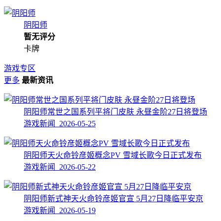
阴阳师
暂无评分
卡牌
游戏专区
更多
最新资讯
阴阳师常世之国系列平将门皮肤 永昼金阶27日将登场
游戏新闻 2026-05-25
阴阳师天火命铃彦姬概念PV 雪域长歌今日正式发布
游戏新闻 2026-05-22
阴阳师新式神天火命铃彦姬官宣 5月27日降临平安京
游戏新闻 2026-05-19