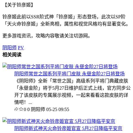
【关于铃彦姬】
铃彦姬此前以SSR阶式神「铃彦姬」形态登场，此次以SP阶
「天火命铃彦姬」全新亮相，属性和视觉风格均有显著变化。
更多游戏资讯，攻略内容敬请关注切游网。
阴阳师
PV
相关阅读
阴阳师常世之国系列平将门皮肤 永昼金阶27日将登场
《阴阳师》全新「常世之国」高级系列平将门典藏皮肤
「永昼金阶」将于5月27日维护后正式上线，官方同步公
开了该皮肤的专属展示视频，一起来看看这款皮肤的详
情吧！...
0
0
阴阳师
05-25 09:55
阴阳师新式神天火命铃彦姬官宣 5月27日降临平安京