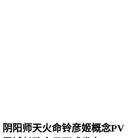
阴阳师天火命铃彦姬概念PV