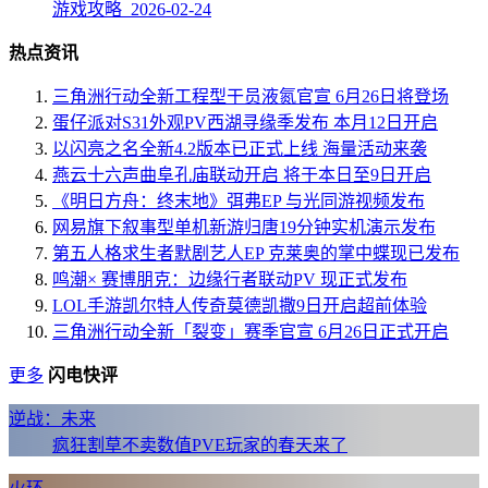
游戏攻略 2026-02-24
热点资讯
三角洲行动全新工程型干员液氮官宣 6月26日将登场
蛋仔派对S31外观PV西湖寻缘季发布 本月12日开启
以闪亮之名全新4.2版本已正式上线 海量活动来袭
燕云十六声曲阜孔庙联动开启 将于本日至9日开启
《明日方舟：终末地》弭弗EP 与光同游视频发布
网易旗下叙事型单机新游归唐19分钟实机演示发布
第五人格求生者默剧艺人EP 克莱奥的掌中蝶现已发布
鸣潮× 赛博朋克：边缘行者联动PV 现正式发布
LOL手游凯尔特人传奇莫德凯撒9日开启超前体验
三角洲行动全新「裂变」赛季官宣 6月26日正式开启
更多
闪电快评
逆战：未来
疯狂割草不卖数值PVE玩家的春天来了