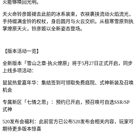
火能够唤回光明。
天火命铃彦姬褪去此前的冰系装束，衣袂裹挟流动火焰流光，
手持缀满金铃的权杖，身后圆月与火云交织。从极寒雪原到执
掌燎原天火，铃彦姬以全新姿态登场。
【版本活动一览】
全新版本「雪山之章·执火燎原」将于5月27日正式开启，同步
上线多项活动：
鼠鼠热爱嘉年华：集结签到可领取免费庭院、式神新装及召唤
机会
专属新区「七情之思」：预约已开启，预召唤可自选SSR/SP
式神
520发布会福利：此前官方已公布520发布会相关内容，玩家可
期待更多版本惊喜