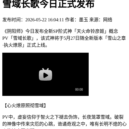
雪域长歌今日正式发布
发布时间：2026-05-22 16:04:11
作者：墨玉
来源：网络
《阴阳师》今日发布全新SP阶式神「天火命铃彦姬」概念
PV「雪域长歌」，该式神将于5月27日随全新版本「雪山之章
·执火燎原」正式上线。
【心火燎原照彻雪域】
PV中，虚妄信仰于智火之下褪去伪饰，长夜笼罩雪域。破裂
的神像中传来灾厄的心跳，诡谲奇观之中，唯有长明不熄的心