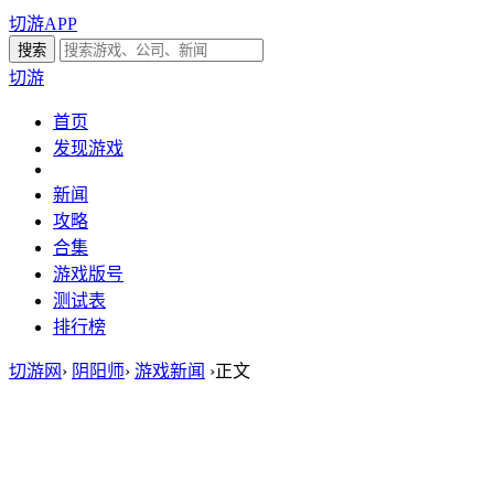
切游APP
切游
首页
发现游戏
新闻
攻略
合集
游戏版号
测试表
排行榜
切游网
›
阴阳师
›
游戏新闻
›
正文