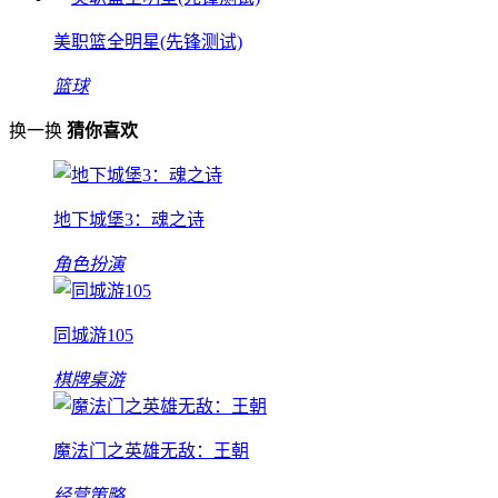
美职篮全明星(先锋测试)
篮球
换一换
猜你喜欢
地下城堡3：魂之诗
角色扮演
同城游105
棋牌桌游
魔法门之英雄无敌：王朝
经营策略