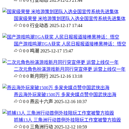
0
0
行业动态
2025-12-25 21:44
国家级荣誉 米哈游策划团队入选全国宣传系统先进集体
0
0
行业动态
2025-12-17 17:44
国产游戏鸣潮TGA获奖 人民日报报道接棒黑神话：悟空
0
0
鸣潮
2025-12-17 15:47
二次元角色扮演游戏新月同行突宣停更 运营上线仅一年
0
0
新月同行
2025-12-16 13:18
燕云海外玩家破1500万 多家央媒点赞中国武侠出海
0
0
燕云十六声
2025-12-16 10:37
抓捕13人 三角洲行动首例外挂陪玩工作室被警方捣毁
0
0
三角洲行动
2025-12-12 10:59