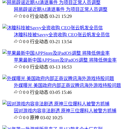
网易辟谣近期AI清退事件 为项目正常人员调整
0
0
行业动态
03-21 15:29
沐瞳科技被Savvy全资收购 CEO张云帆发全员信
0
0
行业动态
03-21 13:54
苹果最新中国APPStore及IPadOS调整 将降低佣金率
0
0
行业动态
03-13 16:53
外媒曝光 美国政府内部正商议腾讯海外游戏持股问题
0
0
行业动态
03-05 15:46
因对游戏内容非法剧透 原神三位爆料人被警方抓捕
0
0
原神
03-02 10:25