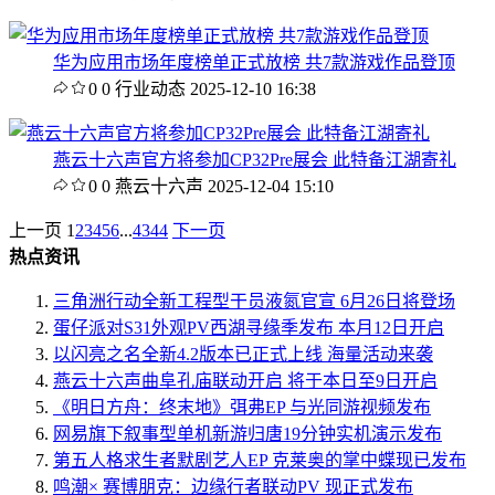
华为应用市场年度榜单正式放榜 共7款游戏作品登顶
0
0
行业动态
2025-12-10 16:38
燕云十六声官方将参加CP32Pre展会 此特备江湖寄礼
0
0
燕云十六声
2025-12-04 15:10
上一页
1
2
3
4
5
6
...
43
44
下一页
热点资讯
三角洲行动全新工程型干员液氮官宣 6月26日将登场
蛋仔派对S31外观PV西湖寻缘季发布 本月12日开启
以闪亮之名全新4.2版本已正式上线 海量活动来袭
燕云十六声曲阜孔庙联动开启 将于本日至9日开启
《明日方舟：终末地》弭弗EP 与光同游视频发布
网易旗下叙事型单机新游归唐19分钟实机演示发布
第五人格求生者默剧艺人EP 克莱奥的掌中蝶现已发布
鸣潮× 赛博朋克：边缘行者联动PV 现正式发布