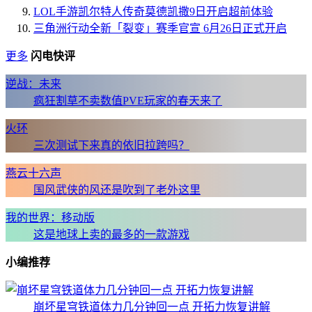
LOL手游凯尔特人传奇莫德凯撒9日开启超前体验
三角洲行动全新「裂变」赛季官宣 6月26日正式开启
更多
闪电快评
逆战：未来
疯狂割草不卖数值PVE玩家的春天来了
火环
三次测试下来真的依旧拉跨吗？
燕云十六声
国风武侠的风还是吹到了老外这里
我的世界：移动版
这是地球上卖的最多的一款游戏
小编推荐
崩坏星穹铁道体力几分钟回一点 开拓力恢复讲解