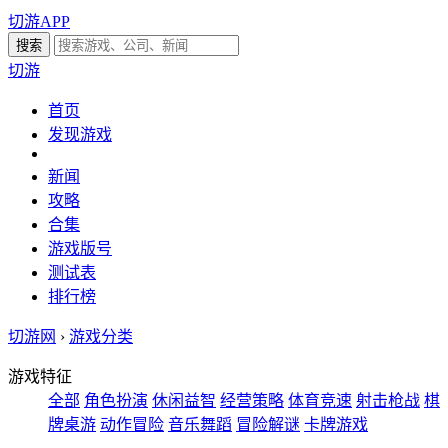
切游APP
切游
首页
发现游戏
新闻
攻略
合集
游戏版号
测试表
排行榜
切游网
›
游戏分类
游戏特征
全部
角色扮演
休闲益智
经营策略
体育竞速
射击枪战
棋
牌桌游
动作冒险
音乐舞蹈
冒险解谜
卡牌游戏