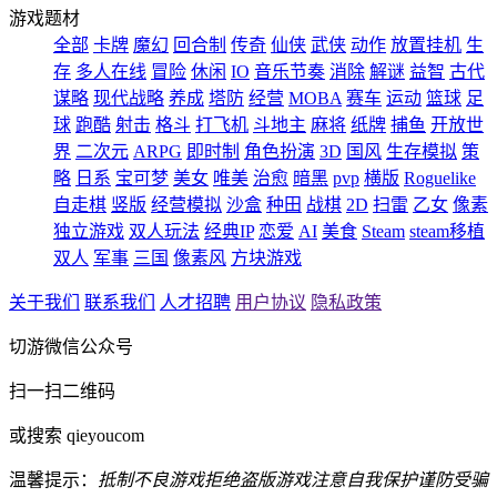
游戏题材
全部
卡牌
魔幻
回合制
传奇
仙侠
武侠
动作
放置挂机
生
存
多人在线
冒险
休闲
IO
音乐节奏
消除
解谜
益智
古代
谋略
现代战略
养成
塔防
经营
MOBA
赛车
运动
篮球
足
球
跑酷
射击
格斗
打飞机
斗地主
麻将
纸牌
捕鱼
开放世
界
二次元
ARPG
即时制
角色扮演
3D
国风
生存模拟
策
略
日系
宝可梦
美女
唯美
治愈
暗黑
pvp
横版
Roguelike
自走棋
竖版
经营模拟
沙盒
种田
战棋
2D
扫雷
乙女
像素
独立游戏
双人玩法
经典IP
恋爱
AI
美食
Steam
steam移植
双人
军事
三国
像素风
方块游戏
关于我们
联系我们
人才招聘
用户协议
隐私政策
切游微信公众号
扫一扫二维码
或搜索 qieyoucom
温馨提示：
抵制不良游戏
拒绝盗版游戏
注意自我保护
谨防受骗