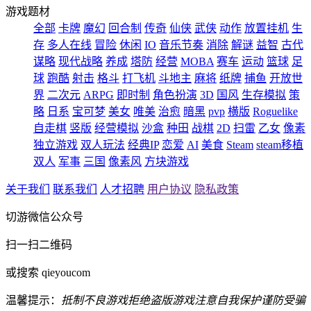
游戏题材
全部
卡牌
魔幻
回合制
传奇
仙侠
武侠
动作
放置挂机
生
存
多人在线
冒险
休闲
IO
音乐节奏
消除
解谜
益智
古代
谋略
现代战略
养成
塔防
经营
MOBA
赛车
运动
篮球
足
球
跑酷
射击
格斗
打飞机
斗地主
麻将
纸牌
捕鱼
开放世
界
二次元
ARPG
即时制
角色扮演
3D
国风
生存模拟
策
略
日系
宝可梦
美女
唯美
治愈
暗黑
pvp
横版
Roguelike
自走棋
竖版
经营模拟
沙盒
种田
战棋
2D
扫雷
乙女
像素
独立游戏
双人玩法
经典IP
恋爱
AI
美食
Steam
steam移植
双人
军事
三国
像素风
方块游戏
关于我们
联系我们
人才招聘
用户协议
隐私政策
切游微信公众号
扫一扫二维码
或搜索 qieyoucom
温馨提示：
抵制不良游戏
拒绝盗版游戏
注意自我保护
谨防受骗