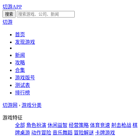
切游APP
切游
首页
发现游戏
新闻
攻略
合集
游戏版号
测试表
排行榜
切游网
›
游戏分类
游戏特征
全部
角色扮演
休闲益智
经营策略
体育竞速
射击枪战
棋
牌桌游
动作冒险
音乐舞蹈
冒险解谜
卡牌游戏