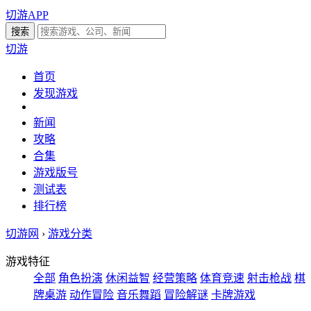
切游APP
切游
首页
发现游戏
新闻
攻略
合集
游戏版号
测试表
排行榜
切游网
›
游戏分类
游戏特征
全部
角色扮演
休闲益智
经营策略
体育竞速
射击枪战
棋
牌桌游
动作冒险
音乐舞蹈
冒险解谜
卡牌游戏