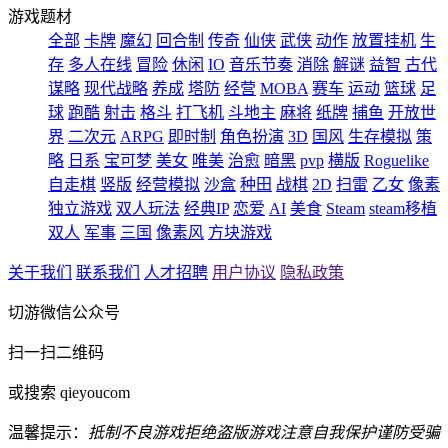
游戏题材
全部
卡牌
魔幻
回合制
传奇
仙侠
武侠
动作
放置挂机
生
存
多人在线
冒险
休闲
IO
音乐节奏
消除
解谜
益智
古代
谋略
现代战略
养成
塔防
经营
MOBA
赛车
运动
篮球
足
球
跑酷
射击
格斗
打飞机
斗地主
麻将
纸牌
捕鱼
开放世
界
二次元
ARPG
即时制
角色扮演
3D
国风
生存模拟
策
略
日系
宝可梦
美女
唯美
治愈
暗黑
pvp
横版
Roguelike
自走棋
竖版
经营模拟
沙盒
种田
战棋
2D
扫雷
乙女
像素
独立游戏
双人玩法
经典IP
恋爱
AI
美食
Steam
steam移植
双人
军事
三国
像素风
方块游戏
关于我们
联系我们
人才招聘
用户协议
隐私政策
切游微信公众号
扫一扫二维码
或搜索 qieyoucom
温馨提示：
抵制不良游戏
拒绝盗版游戏
注意自我保护
谨防受骗