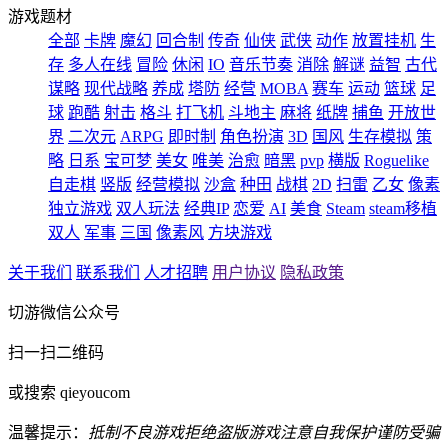
游戏题材
全部
卡牌
魔幻
回合制
传奇
仙侠
武侠
动作
放置挂机
生
存
多人在线
冒险
休闲
IO
音乐节奏
消除
解谜
益智
古代
谋略
现代战略
养成
塔防
经营
MOBA
赛车
运动
篮球
足
球
跑酷
射击
格斗
打飞机
斗地主
麻将
纸牌
捕鱼
开放世
界
二次元
ARPG
即时制
角色扮演
3D
国风
生存模拟
策
略
日系
宝可梦
美女
唯美
治愈
暗黑
pvp
横版
Roguelike
自走棋
竖版
经营模拟
沙盒
种田
战棋
2D
扫雷
乙女
像素
独立游戏
双人玩法
经典IP
恋爱
AI
美食
Steam
steam移植
双人
军事
三国
像素风
方块游戏
关于我们
联系我们
人才招聘
用户协议
隐私政策
切游微信公众号
扫一扫二维码
或搜索 qieyoucom
温馨提示：
抵制不良游戏
拒绝盗版游戏
注意自我保护
谨防受骗