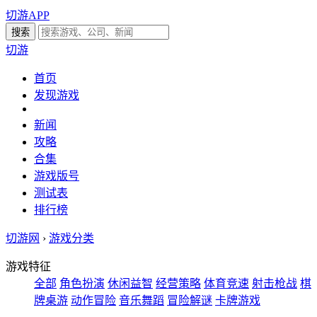
切游APP
切游
首页
发现游戏
新闻
攻略
合集
游戏版号
测试表
排行榜
切游网
›
游戏分类
游戏特征
全部
角色扮演
休闲益智
经营策略
体育竞速
射击枪战
棋
牌桌游
动作冒险
音乐舞蹈
冒险解谜
卡牌游戏