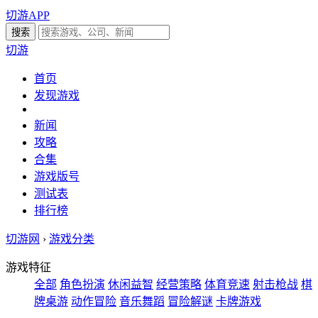
切游APP
切游
首页
发现游戏
新闻
攻略
合集
游戏版号
测试表
排行榜
切游网
›
游戏分类
游戏特征
全部
角色扮演
休闲益智
经营策略
体育竞速
射击枪战
棋
牌桌游
动作冒险
音乐舞蹈
冒险解谜
卡牌游戏