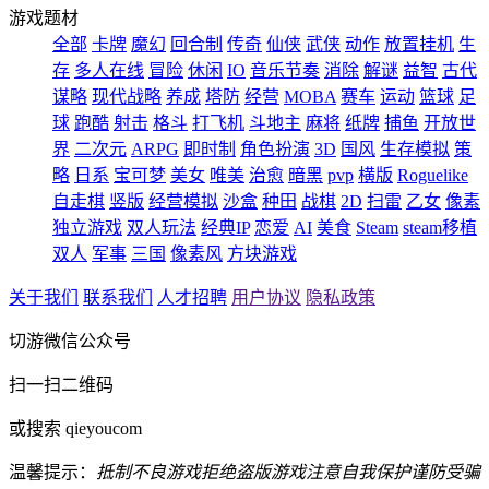
游戏题材
全部
卡牌
魔幻
回合制
传奇
仙侠
武侠
动作
放置挂机
生
存
多人在线
冒险
休闲
IO
音乐节奏
消除
解谜
益智
古代
谋略
现代战略
养成
塔防
经营
MOBA
赛车
运动
篮球
足
球
跑酷
射击
格斗
打飞机
斗地主
麻将
纸牌
捕鱼
开放世
界
二次元
ARPG
即时制
角色扮演
3D
国风
生存模拟
策
略
日系
宝可梦
美女
唯美
治愈
暗黑
pvp
横版
Roguelike
自走棋
竖版
经营模拟
沙盒
种田
战棋
2D
扫雷
乙女
像素
独立游戏
双人玩法
经典IP
恋爱
AI
美食
Steam
steam移植
双人
军事
三国
像素风
方块游戏
关于我们
联系我们
人才招聘
用户协议
隐私政策
切游微信公众号
扫一扫二维码
或搜索 qieyoucom
温馨提示：
抵制不良游戏
拒绝盗版游戏
注意自我保护
谨防受骗